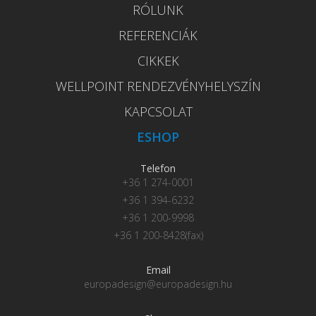
RÓLUNK
REFERENCIÁK
CIKKEK
WELLPOINT RENDEZVÉNYHELYSZÍN
KAPCSOLAT
ESHOP
Telefon
+36 1 274-0001
+36 1 394-6232
+36 1 200-9998
+36 1 200-8428(fax)
Email
europadesign@europadesign.hu