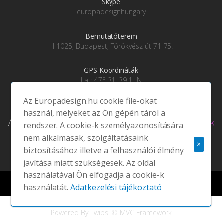
Skype
europadesignhungary
Bemutatóterem
H-1025, Budapest, Törökvész út 71-75.
GPS Koordináták
Lat: 47° 31' 39.1" N
Lng: 19° 0' 28" E
Az Europadesign.hu cookie file-okat
használ, melyeket az Ön gépén tárol a
Adatkezelési tájékoztató
|
Social média csatornáink
rendszer. A cookie-k személyazonosítására
nem alkalmasak, szolgáltatásaink
×
biztosításához illetve a felhasználói élmény
javítása miatt szükségesek. Az oldal
használatával Ön elfogadja a cookie-k
Europadesign © 2021 EUROPA DESIGN | All rights reserved |
használatát.
Adatkezelési tájékoztató
Powered By Twipsi © MVC Framework