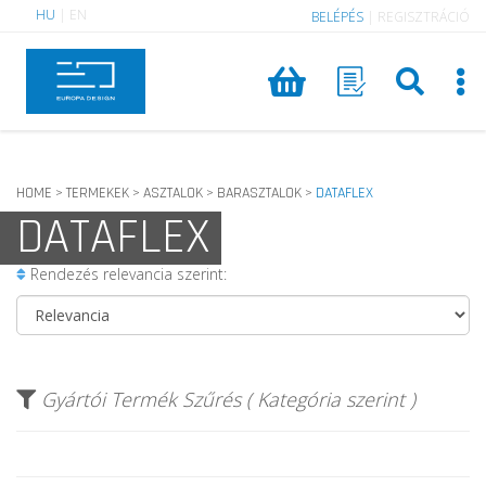
HU
|
EN
BELÉPÉS
|
REGISZTRÁCIÓ
HOME
TERMEKEK
ASZTALOK
BARASZTALOK
DATAFLEX
>
>
>
>
DATAFLEX
Rendezés relevancia szerint:
Gyártói Termék Szűrés ( Kategória szerint )