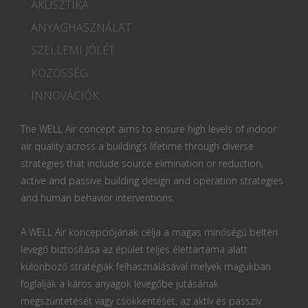
AKUSZTIKA
ANYAGHASZNÁLAT
SZELLEMI JÓLÉT
KÖZÖSSÉG
INNOVÁCIÓK
The WELL Air concept aims to ensure high levels of indoor
air quality across a building’s lifetime through diverse
strategies that include source elimination or reduction,
active and passive building design and operation strategies
and human behavior interventions.
A WELL Air koncepciójának célja a magas minőségű beltéri
levegő biztosítása az épület teljes élettartama alatt
különböző stratégiák felhasználásával melyek magukban
foglalják a káros anyagok levegőbe jutásának
megszüntetését vagy csökkentését, az aktív és passzív