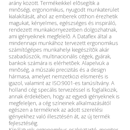
arány között. Termékeikkel elõsegítik a
minõségi, ergonomikus, nyugodt munkaterület
kialakítását, ahol az emberek otthon érezhetik
magukat, kényelmes, egészséges és inspiráló,
rendezett munkakörnyezetben dolgozhatnak,
ami igényeiknek megfelelõ. A Dataflex által a
mindennapi munkához tervezett ergonomikus
számítógépes munkahelyi kiegészítõk akár
szabadúszók, multinacionális cégek, gyárak,
bankok számára is elérhetõek. Alapelvük a
minõség, a mûszaki precizitás és a design
hármasa, amelyet nemzetközi elismerés is
igazol, valamint az ISO:9001-es tanúsítvány. A
holland cég specális tervezéssel is foglalkozik,
annak érdekében, hogy az egyedi igényeknek is
megfeleljen, a cég színeinek alkalmazásától
egészen a terméknek az adott szerelési
igényekhez való illesztésén át, az új termék
fejlesztéséig.
Kínálatunk: ergonomikus eszköztartó, monitor