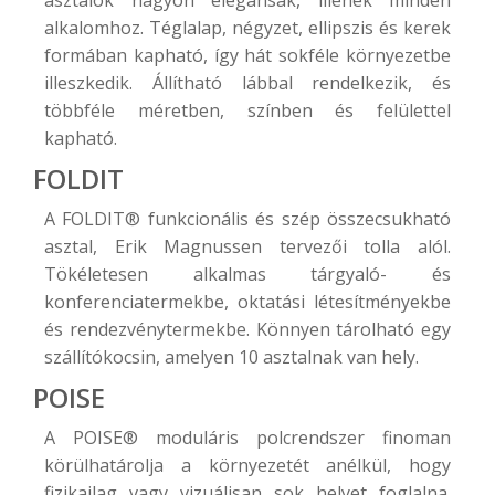
alkalomhoz. Téglalap, négyzet, ellipszis és kerek
formában kapható, így hát sokféle környezetbe
illeszkedik. Állítható lábbal rendelkezik, és
többféle méretben, színben és felülettel
kapható.
FOLDIT
A
FOLDIT®
funkcionális és szép összecsukható
asztal, Erik Magnussen tervezői tolla alól.
Tökéletesen alkalmas tárgyaló- és
konferenciatermekbe, oktatási létesítményekbe
és rendezvénytermekbe. Könnyen tárolható egy
szállítókocsin, amelyen 10 asztalnak van hely.
POISE
A
POISE®
moduláris polcrendszer finoman
körülhatárolja a környezetét anélkül, hogy
fizikailag vagy vizuálisan sok helyet foglalna.