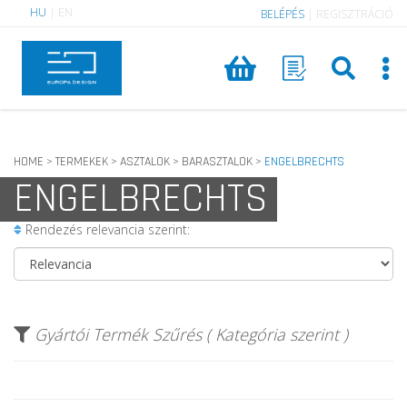
HU
|
EN
BELÉPÉS
|
REGISZTRÁCIÓ
HOME
TERMEKEK
ASZTALOK
BARASZTALOK
ENGELBRECHTS
>
>
>
>
ENGELBRECHTS
Rendezés relevancia szerint:
Gyártói Termék Szűrés ( Kategória szerint )