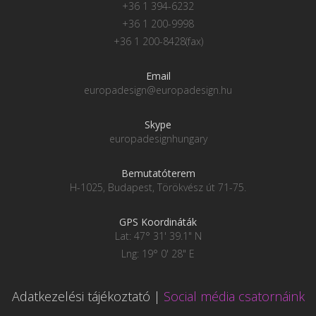
+36 1 394-6232
+36 1 200-9998
+36 1 200-8428(fax)
Email
europadesign@europadesign.hu
Skype
europadesignhungary
Bemutatóterem
H-1025, Budapest, Törökvész út 71-75.
GPS Koordináták
Lat: 47° 31' 39.1" N
Lng: 19° 0' 28" E
Adatkezelési tájékoztató
|
Social média csatornáink