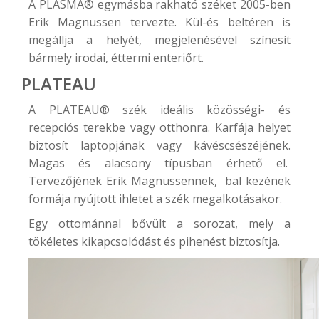
A
PLASMA®
egymásba rakható széket 2005-ben
Erik Magnussen tervezte. Kül-és beltéren is
megállja a helyét, megjelenésével színesít
bármely irodai, éttermi enteriőrt.
PLATEAU
A
PLATEAU®
szék ideális közösségi- és
recepciós terekbe vagy otthonra. Karfája helyet
biztosít laptopjának vagy kávéscsészéjének.
Magas és alacsony típusban érhető el.
Tervezőjének Erik Magnussennek, bal kezének
formája nyújtott ihletet a szék megalkotásakor.
Egy ottománnal bővült a sorozat, mely a
tökéletes kikapcsolódást és pihenést biztosítja.