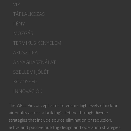
VÍZ
TÁPLÁLKOZÁS
FÉNY
MOZGÁS
TERMIKUS KÉNYELEM
AKUSZTIKA
ANYAGHASZNÁLAT
SZELLEMI JÓLÉT
KÖZÖSSÉG
INNOVÁCIÓK
The WELL Air concept aims to ensure high levels of indoor
air quality across a building’s lifetime through diverse
strategies that include source elimination or reduction,
active and passive building design and operation strategies