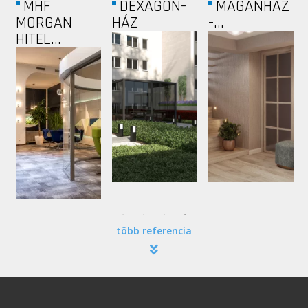
MHF
DEXAGON-
MAGÁNHÁZ
MORGAN
HÁZ
-...
HITEL...
több referencia