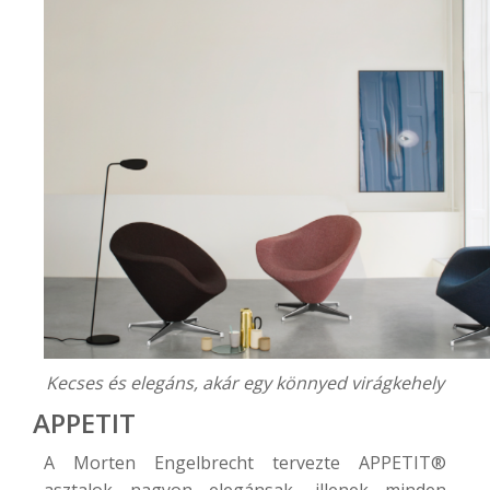
Kecses és elegáns, akár egy könnyed virágkehely
APPETIT
A Morten Engelbrecht tervezte
APPETIT®
asztalok nagyon elegánsak, illenek minden