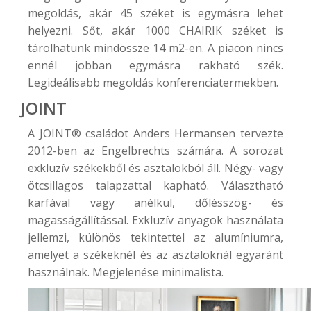
megoldás, akár 45 széket is egymásra lehet
helyezni. Sőt, akár 1000 CHAIRIK széket is
tárolhatunk mindössze 14 m2-en. A piacon nincs
ennél jobban egymásra rakható szék.
Legideálisabb megoldás konferenciatermekben.
JOINT
A
JOINT®
családot Anders Hermansen tervezte
2012-ben az Engelbrechts számára. A sorozat
exkluzív székekből és asztalokból áll. Négy- vagy
ötcsillagos talapzattal kapható. Választható
karfával vagy anélkül, dőlésszög- és
magasságállítással. Exkluzív anyagok használata
jellemzi, különös tekintettel az alumíniumra,
amelyet a székeknél és az asztaloknál egyaránt
használnak. Megjelenése minimalista.