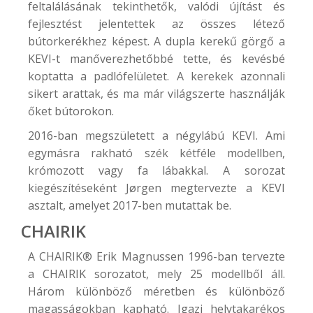
feltalálásának tekinthetők, valódi újítást és
fejlesztést jelentettek az összes létező
bútorkerékhez képest. A dupla kerekű görgő a
KEVI-t manőverezhetőbbé tette, és kevésbé
koptatta a padlófelületet. A kerekek azonnali
sikert arattak, és ma már világszerte használják
őket bútorokon.
2016-ban megszületett a négylábú KEVI. Ami
egymásra rakható szék kétféle modellben,
krómozott vagy fa lábakkal. A sorozat
kiegészítéseként Jørgen megtervezte a KEVI
asztalt, amelyet 2017-ben mutattak be.
CHAIRIK
A
CHAIRIK®
Erik Magnussen 1996-ban tervezte
a CHAIRIK sorozatot, mely 25 modellből áll.
Három különböző méretben és különböző
magasságokban kapható. Igazi helytakarékos