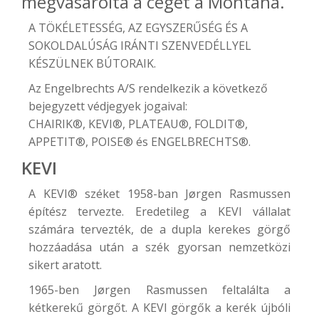
megvásárolta a céget a Montana.
A TÖKÉLETESSÉG, AZ EGYSZERŰSÉG ÉS A
SOKOLDALÚSÁG IRÁNTI SZENVEDÉLLYEL
KÉSZÜLNEK BÚTORAIK.
Az Engelbrechts A/S rendelkezik a következő
bejegyzett védjegyek jogaival:
CHAIRIK®, KEVI®, PLATEAU®, FOLDIT®,
APPETIT®, POISE® és ENGELBRECHTS®.
KEVI
A
KEVI®
széket 1958-ban Jørgen Rasmussen
építész tervezte. Eredetileg a KEVI vállalat
számára tervezték, de a dupla kerekes görgő
hozzáadása után a szék gyorsan nemzetközi
sikert aratott.
1965-ben Jørgen Rasmussen feltalálta a
kétkerekű görgőt. A KEVI görgők a kerék újbóli