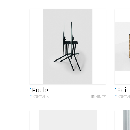
Poule
Boi
#
KRISTALIA
NINCS
#
KRISTA