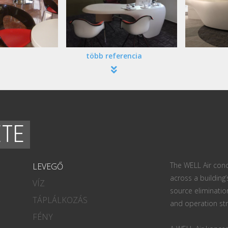
több referencia
ETE
The WELL Air conc
LEVEGŐ
across a building’
VÍZ
source eliminatio
TÁPLÁLKOZÁS
and operation str
FÉNY