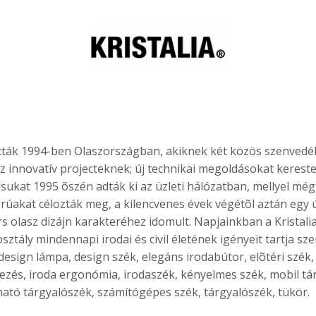
ították 1994-ben Olaszországban, akiknek két közös szenvedél
z innovatív projecteknek; új technikai megoldásokat kerestek
usukat 1995 õszén adták ki az üzleti hálózatban, mellyel még
úakat célozták meg, a kilencvenes évek végétõl aztán egy ú
olasz dizájn karakteréhez idomult. Napjainkban a Kristalia
osztály mindennapi irodai és civil életének igényeit tartja s
design lámpa, design szék, elegáns irodabútor, elõtéri szék,
dezés, iroda ergonómia, irodaszék, kényelmes szék, mobil tá
ató tárgyalószék, számítógépes szék, tárgyalószék, tükör.