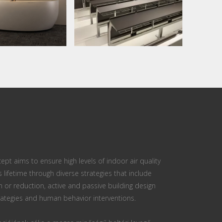
ept aims to ensure high levels of indoor air quality
s lifetime through diverse strategies that include
n or reduction, active and passive building design
ategies and human behavior interventions.