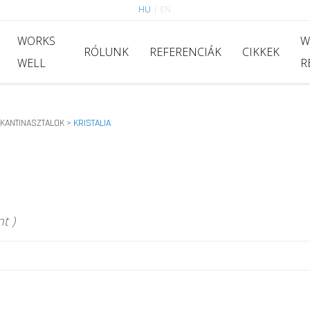
HU
|
EN
WORKS
W
RÓLUNK
REFERENCIÁK
CIKKEK
WELL
R
_KANTINASZTALOK
KRISTALIA
>
t )