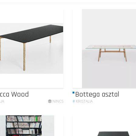
acca Wood
Bottega asztal
LIA
NINCS
#
KRISTALIA