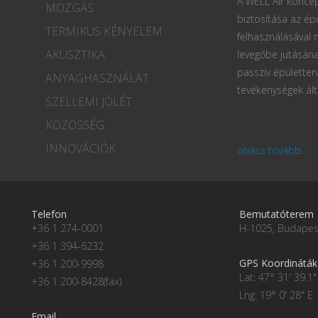
A WELL Air koncep
MOZGÁS
biztosítása az ép
TERMIKUS KÉNYELEM
felhasználásával
AKUSZTIKA
levegőbe jutásána
passzív épületter
ANYAGHASZNÁLAT
tevékenységek ált
SZELLEMI JÓLÉT
KÖZÖSSÉG
INNOVÁCIÓK
olvass tovább...
Telefon
Bemutatóterem
+36 1 274-0001
H-1025, Budapest
+36 1 394-6232
GPS Koordináták
+36 1 200-9998
Lat: 47° 31' 39.1"
+36 1 200-8428(fax)
Lng: 19° 0' 28" E
Email