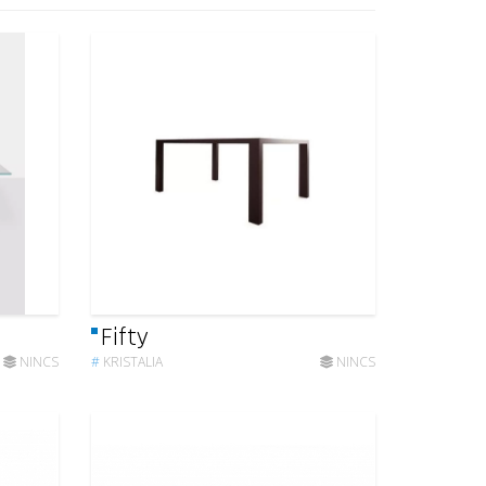
Fifty
NINCS
#
KRISTALIA
NINCS