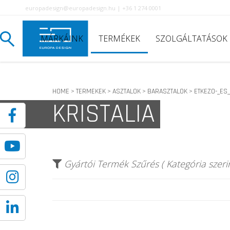
europadesign@europadesign.hu | +36 1 274 0001
MÁRKÁINK
TERMÉKEK
SZOLGÁLTATÁSOK
HOME
TERMEKEK
ASZTALOK
BARASZTALOK
ETKEZO-_ES
>
>
>
>
KRISTALIA
Gyártói Termék Szűrés ( Kategória szerin