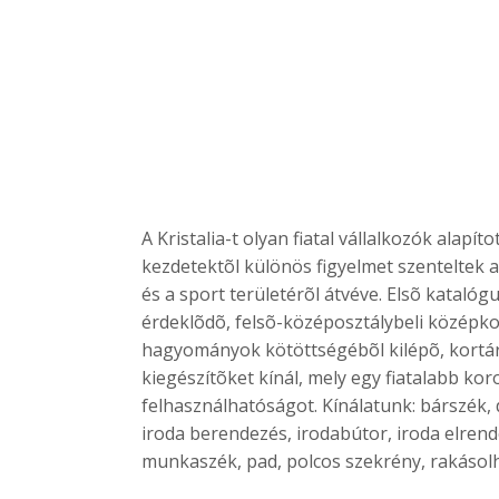
A Kristalia-t olyan fiatal vállalkozók alap
kezdetektõl különös figyelmet szenteltek a
és a sport területérõl átvéve. Elsõ katalóg
érdeklõdõ, felsõ-középosztálybeli középkor
hagyományok kötöttségébõl kilépõ, kortárs 
kiegészítõket kínál, mely egy fiatalabb kor
felhasználhatóságot. Kínálatunk: bárszék, 
iroda berendezés, irodabútor, iroda elren
munkaszék, pad, polcos szekrény, rakásolh