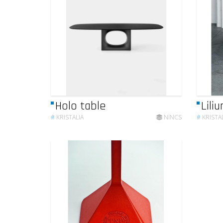
Holo table
Lili
#
KRISTALIA
NINCS
#
KRISTA