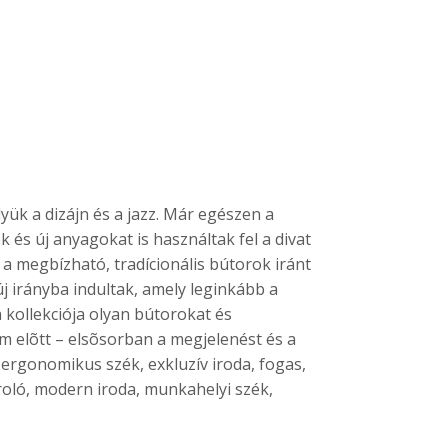
yük a dizájn és a jazz. Már egészen a
 és új anyagokat is használtak fel a divat
 a megbízható, tradícionális bútorok iránt
j irányba indultak, amely leginkább a
 kollekciója olyan bútorokat és
zem elõtt – elsõsorban a megjelenést és a
 ergonomikus szék, exkluzív iroda, fogas,
roló, modern iroda, munkahelyi szék,