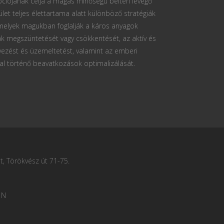
ciójának célja a magas minőségű beltéri levegő
ület teljes élettartama alatt különböző stratégiák
 melyek magukban foglalják a káros anyagok
k megszüntetését vagy csökkentését, az aktív és
vezést és üzemeltetést, valamint az emberi
al történő beavatkozások optimalizálását.
, Törökvész út 71-75.
 N