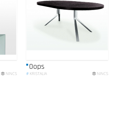
Oops
NINCS
#
KRISTALIA
NINCS