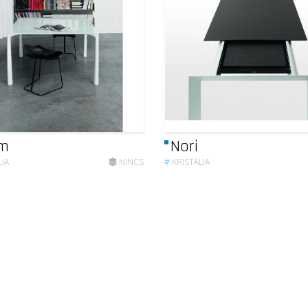
um
Nori
LIA
NINCS
#
KRISTALIA