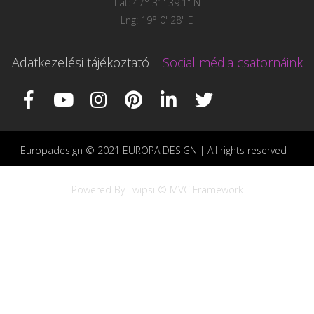
Lat: 47° 31' 39.1" N
Lng: 19° 0' 28" E
Adatkezelési tájékoztató
|
Social média csatornáink
Europadesign © 2021 EUROPA DESIGN | All rights reserved |
Powered By Twipsi © MVC Framework