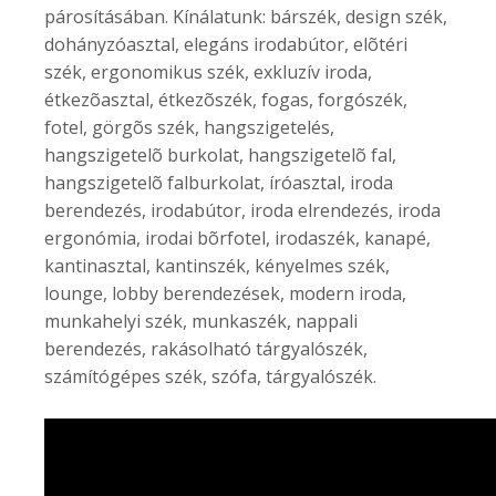
párosításában. Kínálatunk: bárszék, design szék,
dohányzóasztal, elegáns irodabútor, elõtéri
szék, ergonomikus szék, exkluzív iroda,
étkezõasztal, étkezõszék, fogas, forgószék,
fotel, görgõs szék, hangszigetelés,
hangszigetelõ burkolat, hangszigetelõ fal,
hangszigetelõ falburkolat, íróasztal, iroda
berendezés, irodabútor, iroda elrendezés, iroda
ergonómia, irodai bõrfotel, irodaszék, kanapé,
kantinasztal, kantinszék, kényelmes szék,
lounge, lobby berendezések, modern iroda,
munkahelyi szék, munkaszék, nappali
berendezés, rakásolható tárgyalószék,
számítógépes szék, szófa, tárgyalószék.