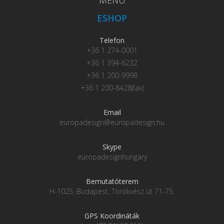
ESHOP
Telefon
+36 1 274-0001
+36 1 394-6232
+36 1 200-9998
+36 1 200-8428(fax)
Email
europadesign@europadesign.hu
Skype
europadesignhungary
Bemutatóterem
H-1025, Budapest, Törökvész út 71-75.
GPS Koordináták