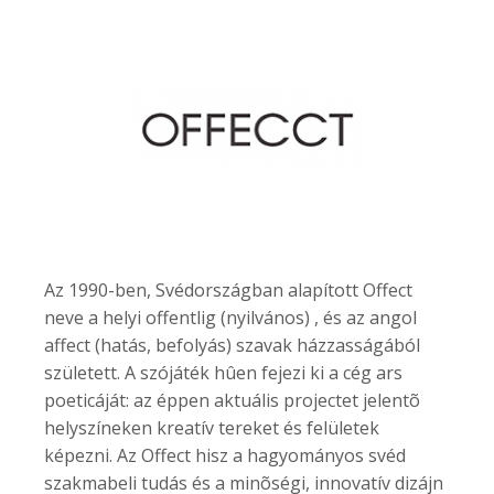
Az 1990-ben, Svédországban alapított Offect
neve a helyi offentlig (nyilvános) , és az angol
affect (hatás, befolyás) szavak házzasságából
született. A szójáték hûen fejezi ki a cég ars
poeticáját: az éppen aktuális projectet jelentõ
helyszíneken kreatív tereket és felületek
képezni. Az Offect hisz a hagyományos svéd
szakmabeli tudás és a minõségi, innovatív dizájn