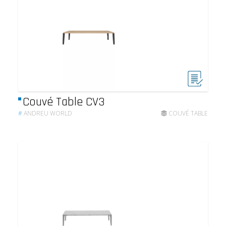
Couvé Table CV3
#
ANDREU WORLD
COUVÉ TABLE