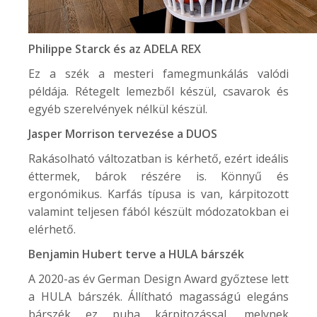
Philippe Starck és az
ADELA REX
Ez a szék a mesteri famegmunkálás valódi
példája. Rétegelt lemezből készül, csavarok és
egyéb szerelvények nélkül készül.
Jasper Morrison tervezése a
DUOS
Rakásolható változatban is kérhető, ezért ideális
éttermek, bárok részére is. Könnyű és
ergonómikus. Karfás típusa is van, kárpitozott
valamint teljesen fából készült módozatokban ei
elérhető.
Benjamin Hubert terve a
HULA
bárszék
A 2020-as év German Design Award győztese lett
a HULA bárszék. Állítható magasságú elegáns
bárszék ez puha kárpitozással, melynek