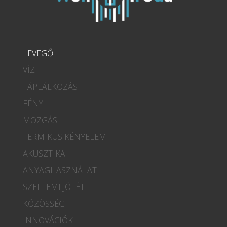
LEVEGŐ
VÍZ
TÁPLÁLKOZÁS
FÉNY
MOZGÁS
TERMIKUS KÉNYELEM
AKUSZTIKA
ANYAGHASZNÁLAT
SZELLEMI JÓLÉT
KÖZÖSSÉG
INNOVÁCIÓK