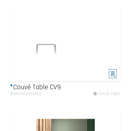
Couvé Table CV9
#
ANDREU WORLD
COUVÉ TABLE