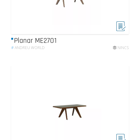
Planar ME2701
#
ANDREU WORLD
NINCS