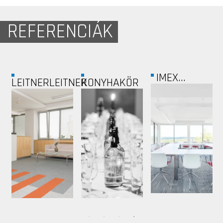
REFERENCIÁK
INDOTEK
MVM
TRILAK
GROUP