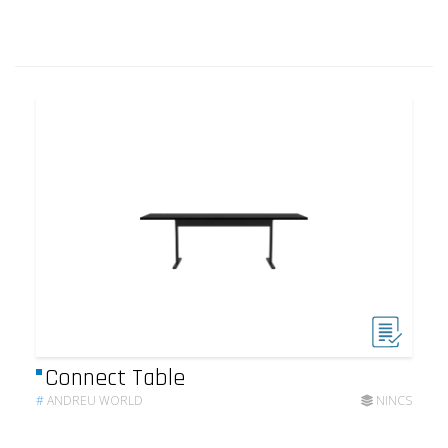
Connect Table
#
ANDREU WORLD
NINCS