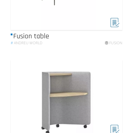
Fusion table
#
ANDREU WORLD
FUSION