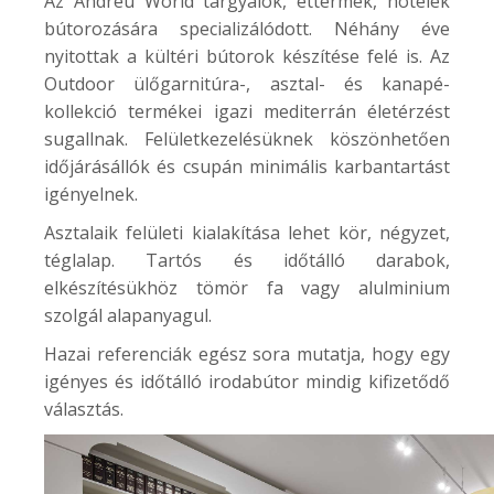
Az Andreu World tárgyalók, éttermek, hotelek
bútorozására specializálódott. Néhány éve
nyitottak a kültéri bútorok készítése felé is. Az
Outdoor
ülőgarnitúra-, asztal- és kanapé-
kollekció termékei igazi mediterrán életérzést
sugallnak. Felületkezelésüknek köszönhetően
időjárásállók és csupán minimális karbantartást
igényelnek.
Asztalaik felületi kialakítása lehet kör, négyzet,
téglalap. Tartós és időtálló darabok,
elkészítésükhöz tömör fa vagy alulminium
szolgál alapanyagul.
Hazai referenciák egész sora mutatja, hogy egy
igényes és időtálló irodabútor mindig kifizetődő
választás.