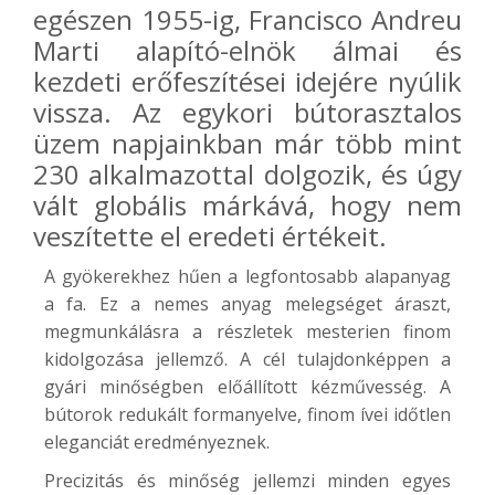
egészen 1955-ig, Francisco Andreu
Marti alapító-elnök álmai és
kezdeti erőfeszítései idejére nyúlik
vissza. Az egykori bútorasztalos
üzem napjainkban már több mint
230 alkalmazottal dolgozik, és úgy
vált globális márkává, hogy nem
veszítette el eredeti értékeit.
A gyökerekhez hűen a legfontosabb alapanyag
a fa. Ez a nemes anyag melegséget áraszt,
megmunkálásra a részletek mesterien finom
kidolgozása jellemző. A cél tulajdonképpen a
gyári minőségben előállított kézművesség. A
bútorok redukált formanyelve, finom ívei időtlen
eleganciát eredményeznek.
Precizitás és minőség jellemzi minden egyes