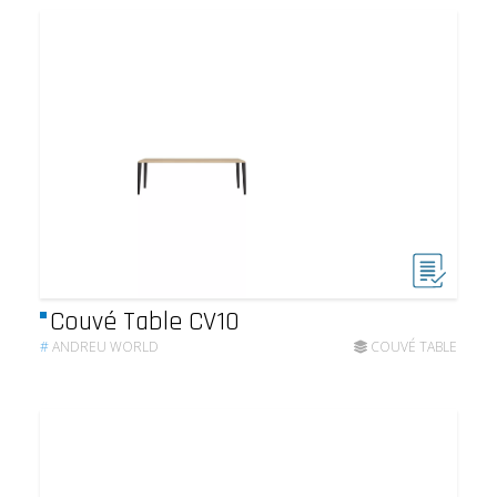
Couvé Table CV10
#
ANDREU WORLD
COUVÉ TABLE