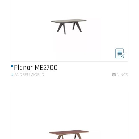
Planar ME2700
#
ANDREU WORLD
NINCS