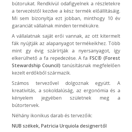
bútorukat. Rendkívül odafigyelnek a részletekre
a tervezéstől kezdve a kész termék előállításáig.
Mi sem bizonyítja ezt jobban, minthogy 10 év
garanciát vállalnak minden termékükre.
A vállalatnak saját erői vannak, az ott kitermelt
fák nyújtják az alapanyagot termékeikhez. Több
mint gy évig szárírtják a nyersanyagot, így
elkerülhető a fa repedezése. A fa
FSC® (Forest
Stewardship Council)
tanúsításnak megfelelően
kezelt erdőkből származik.
Számos tervezővel dolgoznak együtt. A
kreativitás, a sokoldalúság, az ergonómia és a
kényelem jegyében születnek meg a
bútortervek.
Néhány ikonikus darab és tervezőik:
NUB
székek, Patricia Urquiola designertől