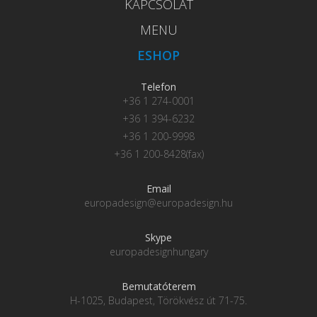
KAPCSOLAT
MENU
ESHOP
Telefon
+36 1 274-0001
+36 1 394-6232
+36 1 200-9998
+36 1 200-8428(fax)
Email
europadesign@europadesign.hu
Skype
europadesignhungary
Bemutatóterem
H-1025, Budapest, Törökvész út 71-75.