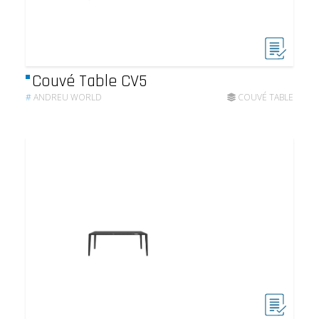
Couvé Table CV5
#
ANDREU WORLD
COUVÉ TABLE