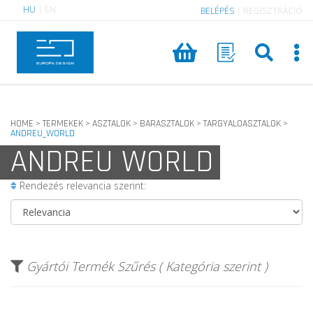
HU
|
EN
BELÉPÉS
|
REGISZTRÁCIÓ
HOME
TERMEKEK
ASZTALOK
BARASZTALOK
TARGYALOASZTALOK
>
>
>
>
>
ANDREU_WORLD
ANDREU WORLD
Rendezés relevancia szerint:
Gyártói Termék Szűrés ( Kategória szerint )