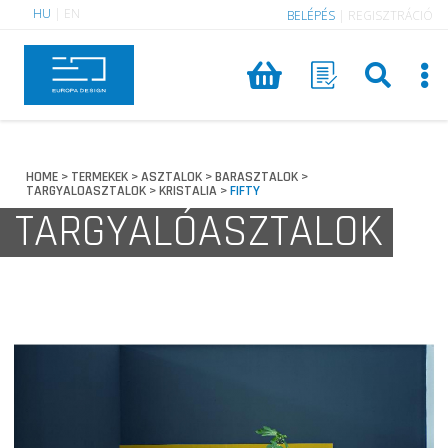
HU
|
EN
BELÉPÉS
|
REGISZTRÁCIÓ
HOME
TERMEKEK
ASZTALOK
BARASZTALOK
>
>
>
>
TARGYALOASZTALOK
KRISTALIA
FIFTY
>
>
TARGYALÓASZTALOK