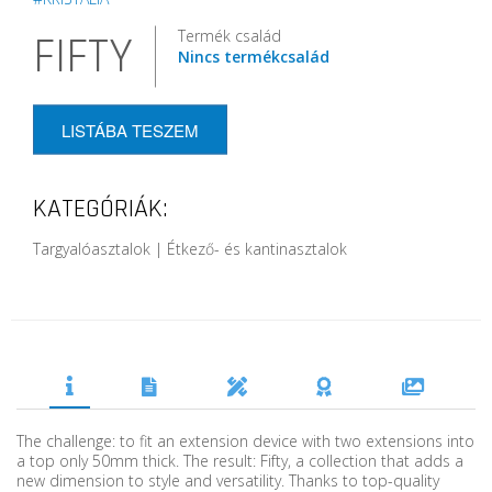
Termék család
FIFTY
Nincs termékcsalád
LISTÁBA TESZEM
KATEGÓRIÁK:
Targyalóasztalok | Étkező- és kantinasztalok
The challenge: to fit an extension device with two extensions into
a top only 50mm thick. The result: Fifty, a collection that adds a
new dimension to style and versatility. Thanks to top-quality