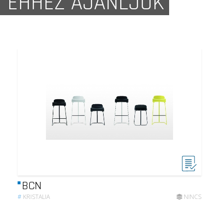
EHHEZ AJÁNLJUK
BCN
#
KRISTALIA
NINCS