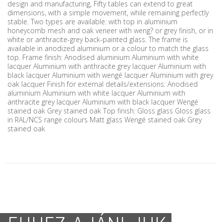
design and manufacturing, Fifty tables can extend to great
dimensions, with a simple movement, while remaining perfectly
stable. Two types are available: with top in aluminium
honeycomb mesh and oak veneer with weng? or grey finish, or in
white or anthracite-grey back-painted glass. The frame is
available in anodized aluminium or a colour to match the glass
top. Frame finish: Anodised aluminium Aluminium with white
lacquer Aluminium with anthracite grey lacquer Aluminium with
black lacquer Aluminium with wengé lacquer Aluminium with grey
oak lacquer Finish for external details/extensions: Anodised
aluminium Aluminium with white lacquer Aluminium with
anthracite grey lacquer Aluminium with black lacquer Wengé
stained oak Grey stained oak Top finish: Gloss glass Gloss glass
in RAL/NCS range colours Matt glass Wengé stained oak Grey
stained oak