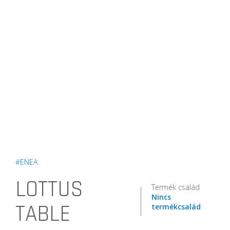
#ENEA
LOTTUS
Termék család
Nincs
TABLE
termékcsalád