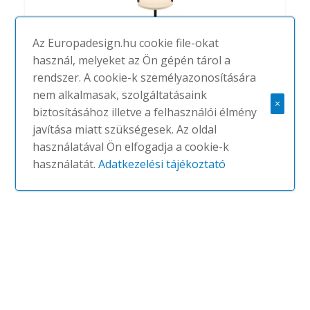
Az Europadesign.hu cookie file-okat
használ, melyeket az Ön gépén tárol a
rendszer. A cookie-k személyazonosítására
nem alkalmasak, szolgáltatásaink
×
Lottus confident chair with castors
biztosításához illetve a felhasználói élmény
javítása miatt szükségesek. Az oldal
#
ENEA
NINCS
használatával Ön elfogadja a cookie-k
használatát.
Adatkezelési tájékoztató