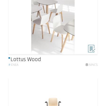
Lottus Wood
#
ENEA
NINCS