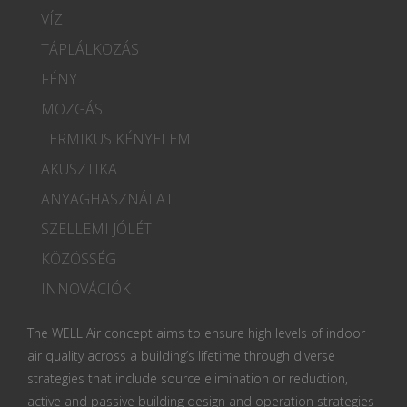
VÍZ
TÁPLÁLKOZÁS
FÉNY
MOZGÁS
TERMIKUS KÉNYELEM
AKUSZTIKA
ANYAGHASZNÁLAT
SZELLEMI JÓLÉT
KÖZÖSSÉG
INNOVÁCIÓK
The WELL Air concept aims to ensure high levels of indoor
air quality across a building’s lifetime through diverse
strategies that include source elimination or reduction,
active and passive building design and operation strategies