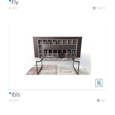
Fly
#
IVM
NINCS
Ibis
#
ALEA
IBIS