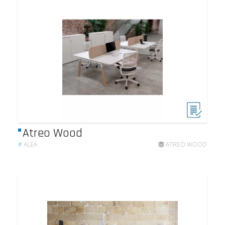
Atreo Wood
#
ALEA
ATREO WOOD