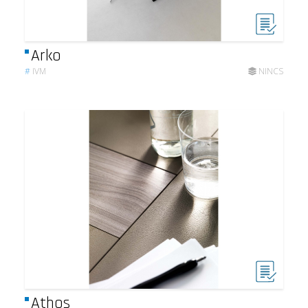
Arko
#
IVM
NINCS
Athos