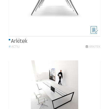
Arkitek
#
ACTIU
ARKITEK