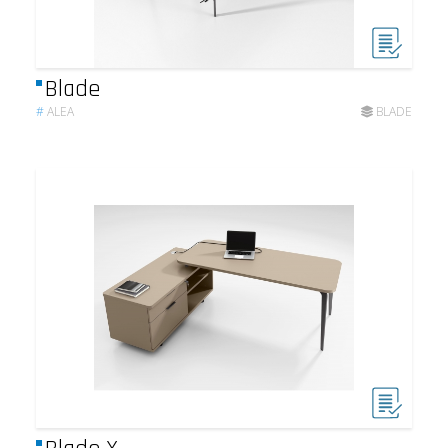
Blade
#
ALEA
BLADE