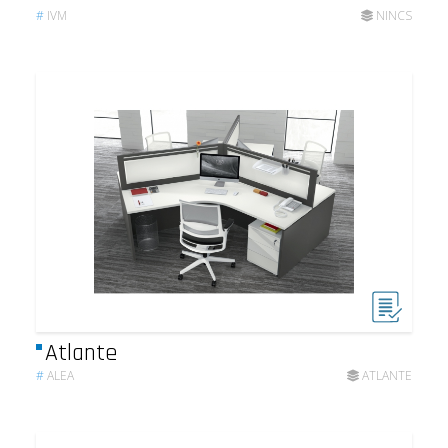
#
IVM
NINCS
Atlante
#
ALEA
ATLANTE