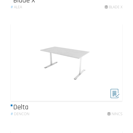
Blade X
#
ALEA
BLADE X
Delta
#
DENCON
NINCS