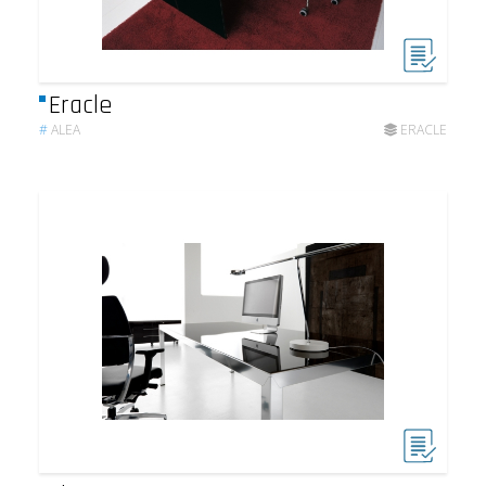
Eracle
#
ALEA
ERACLE