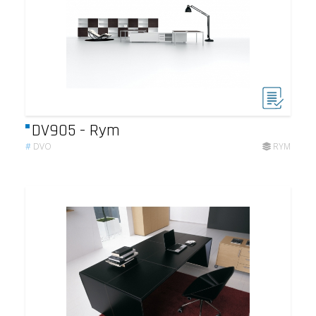
DV905 - Rym
#
DVO
RYM