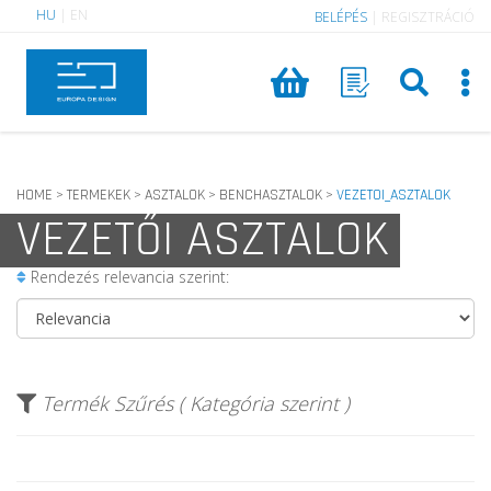
HU
|
EN
BELÉPÉS
|
REGISZTRÁCIÓ
HOME
TERMEKEK
ASZTALOK
BENCHASZTALOK
VEZETOI_ASZTALOK
>
>
>
>
VEZETŐI ASZTALOK
Rendezés relevancia szerint:
Termék Szűrés ( Kategória szerint )