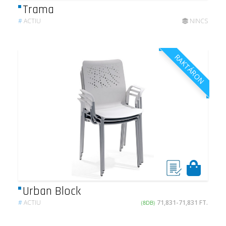
Trama
#
ACTIU
NINCS
RAKTÁRON
Urban Block
#
ACTIU
(8DB)
71,831-71,831 FT.