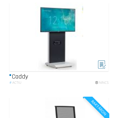
Caddy
#
ACTIU
NINCS
RAKTÁRON