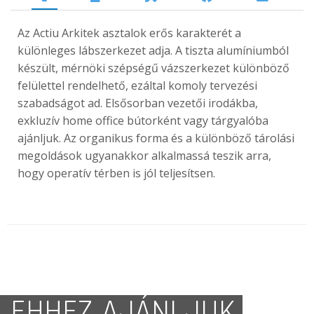
Az Actiu Arkitek asztalok erős karakterét a
különleges lábszerkezet adja. A tiszta alumíniumból
készült, mérnöki szépségű vázszerkezet különböző
felülettel rendelhető, ezáltal komoly tervezési
szabadságot ad. Elsősorban vezetői irodákba,
exkluzív home office bútorként vagy tárgyalóba
ajánljuk. Az organikus forma és a különböző tárolási
megoldások ugyanakkor alkalmassá teszik arra,
hogy operatív térben is jól teljesítsen.
EHHEZ AJÁNLJUK