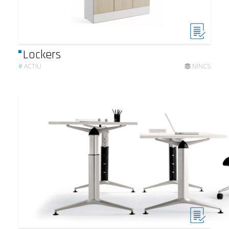
Lockers
#
ACTIU
NINCS