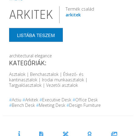
Termék család
ARKITEK
arkitek
LISTÁBA TESZEM
architectural elegance
KATEGÓRIÁK:
Asztalok | Benchasztalok | Étkező- és
kantinasztalok | Irodai munkaasztalok |
Targyalóasztalok | Vezetői asztalok
#
Actiu
#
Arkitek
#
Executive Desk
#
Office Desk
#
Bench Desk
#
Meeting Desk
#
Design Furniture