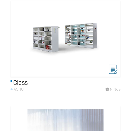
Class
#
ACTIU
NINCS