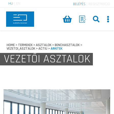
HU
|
EN
BELÉPÉS
|
REGISZTRÁCIÓ
HOME
TERMEKEK
ASZTALOK
BENCHASZTALOK
>
>
>
>
VEZETOI_ASZTALOK
ACTIU
ARKITEK
>
>
VEZETŐI ASZTALOK