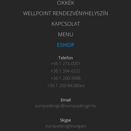
CIKKEK
WELLPOINT RENDEZVÉNYHELYSZÍN
KAPCSOLAT
MENU
ESHOP
Telefon
+36 1 274-0001
+36 1 394-6232
+36 1 200-9998
+36 1 200-8428(fax)
Email
europadesign@europadesign.hu
Skype
europadesignhungary