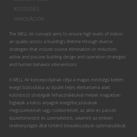
KÖZÖSSÉG
INNOVÁCIÓK
The WELL Air concept aims to ensure high levels of indoor
air quality across a building’s lifetime through diverse
strategies that include source elimination or reduction,
active and passive building design and operation strategies
and human behavior interventions.
A WELL Air koncepciójának célja a magas minőségű beltéri
levegő biztosítása az épület teljes élettartama alatt
különböző stratégiák felhasználásával melyek magukban
foglalják a káros anyagok levegőbe jutásának
megszüntetését vagy csökkentését, az aktív és passzív
épülettervezést és üzemeltetést, valamint az emberi
tevékenységek által történő beavatkozások optimalizálását.