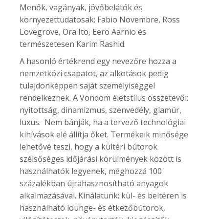
Menők, vagányak, jövőbelátók és
környezettudatosak: Fabio Novembre, Ross
Lovegrove, Ora Ito, Eero Aarnio és
természetesen Karim Rashid.
A hasonló értékrend egy nevezőre hozza a
nemzetközi csapatot, az alkotások pedig
tulajdonképpen saját személyiséggel
rendelkeznek. A Vondom életstílus összetevői:
nyitottság, dinamizmus, szenvedély, glamúr,
luxus. Nem bánják, ha a tervező technológiai
kihívások elé állítja őket. Termékeik minősége
lehetővé teszi, hogy a kültéri bútorok
szélsőséges időjárási körülmények között is
használhatók legyenek, méghozzá 100
százalékban újrahasznosítható anyagok
alkalmazásával. Kínálatunk: kül- és beltéren is
használható lounge- és étkezőbútorok,