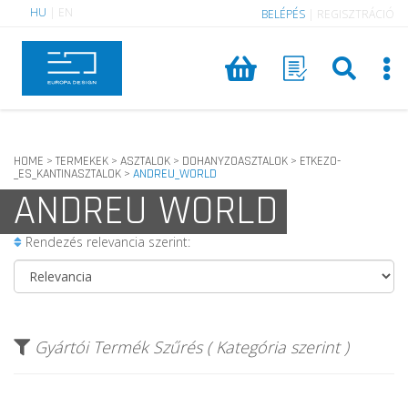
HU
|
EN
BELÉPÉS
|
REGISZTRÁCIÓ
HOME
TERMEKEK
ASZTALOK
DOHANYZOASZTALOK
ETKEZO-
>
>
>
>
_ES_KANTINASZTALOK
ANDREU_WORLD
>
ANDREU WORLD
Rendezés relevancia szerint:
Gyártói Termék Szűrés ( Kategória szerint )