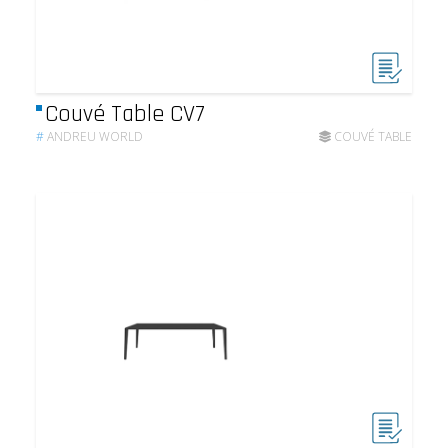
Couvé Table CV7
#
ANDREU WORLD
COUVÉ TABLE