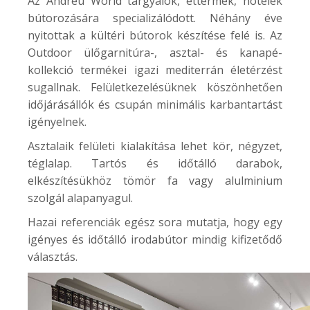
Az Andreu World tárgyalók, éttermek, hotelek
bútorozására specializálódott. Néhány éve
nyitottak a kültéri bútorok készítése felé is. Az
Outdoor
ülőgarnitúra-, asztal- és kanapé-
kollekció termékei igazi mediterrán életérzést
sugallnak. Felületkezelésüknek köszönhetően
időjárásállók és csupán minimális karbantartást
igényelnek.
Asztalaik felületi kialakítása lehet kör, négyzet,
téglalap. Tartós és időtálló darabok,
elkészítésükhöz tömör fa vagy alulminium
szolgál alapanyagul.
Hazai referenciák egész sora mutatja, hogy egy
igényes és időtálló irodabútor mindig kifizetődő
választás.