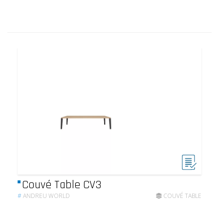
Couvé Table CV3
#
ANDREU WORLD
COUVÉ TABLE