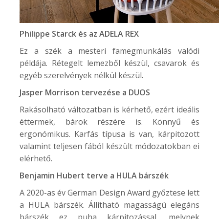
Philippe Starck és az
ADELA REX
Ez a szék a mesteri famegmunkálás valódi
példája. Rétegelt lemezből készül, csavarok és
egyéb szerelvények nélkül készül.
Jasper Morrison tervezése a
DUOS
Rakásolható változatban is kérhető, ezért ideális
éttermek, bárok részére is. Könnyű és
ergonómikus. Karfás típusa is van, kárpitozott
valamint teljesen fából készült módozatokban ei
elérhető.
Benjamin Hubert terve a
HULA
bárszék
A 2020-as év German Design Award győztese lett
a HULA bárszék. Állítható magasságú elegáns
bárszék ez puha kárpitozással, melynek