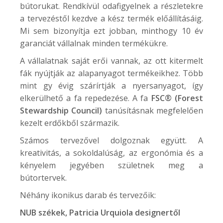
bútorukat. Rendkívül odafigyelnek a részletekre
a tervezéstől kezdve a kész termék előállításáig.
Mi sem bizonyítja ezt jobban, minthogy 10 év
garanciát vállalnak minden termékükre.
A vállalatnak saját erői vannak, az ott kitermelt
fák nyújtják az alapanyagot termékeikhez. Több
mint gy évig szárírtják a nyersanyagot, így
elkerülhető a fa repedezése. A fa
FSC® (Forest
Stewardship Council)
tanúsításnak megfelelően
kezelt erdőkből származik.
Számos tervezővel dolgoznak együtt. A
kreativitás, a sokoldalúság, az ergonómia és a
kényelem jegyében születnek meg a
bútortervek.
Néhány ikonikus darab és tervezőik:
NUB
székek, Patricia Urquiola designertől