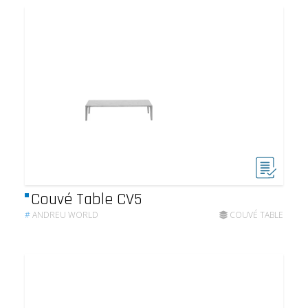
Couvé Table CV5
#
ANDREU WORLD
COUVÉ TABLE