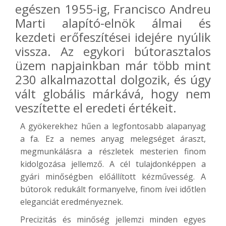
egészen 1955-ig, Francisco Andreu
Marti alapító-elnök álmai és
kezdeti erőfeszítései idejére nyúlik
vissza. Az egykori bútorasztalos
üzem napjainkban már több mint
230 alkalmazottal dolgozik, és úgy
vált globális márkává, hogy nem
veszítette el eredeti értékeit.
A gyökerekhez hűen a legfontosabb alapanyag
a fa. Ez a nemes anyag melegséget áraszt,
megmunkálásra a részletek mesterien finom
kidolgozása jellemző. A cél tulajdonképpen a
gyári minőségben előállított kézművesség. A
bútorok redukált formanyelve, finom ívei időtlen
eleganciát eredményeznek.
Precizitás és minőség jellemzi minden egyes