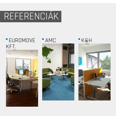
REFERENCIÁK
FOUR
VÁROSLIGETI...
GREENCOURT
SEASON...
-...