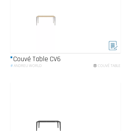
Couvé Table CV6
#
ANDREU WORLD
COUVÉ TABLE