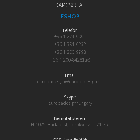
KAPCSOLAT
ESHOP
Telefon
+36 1 274-0001
+36 1 394-6232
+36 1 200-9998
+36 1 200-8428(fax)
Email
europadesign@europadesign.hu
Skype
europadesignhungary
Bemutatóterem
H-1025, Budapest, Törökvész út 71-75.
GPS Koordináták