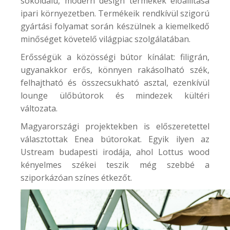
sokoldalú, modern design termékek előállítása
ipari környezetben. Termékeik rendkívül szigorú
gyártási folyamat során készülnek a kiemelkedő
minőséget követelő világpiac szolgálatában.
Erősségük a közösségi bútor kínálat: filigrán,
ugyanakkor erős, könnyen rakásolható szék,
felhajtható és összecsukható asztal, ezenkívül
lounge ülőbútorok és mindezek kültéri
változata.
Magyarországi projektekben is előszeretettel
választottak Enea bútorokat. Egyik ilyen az
Ustream
budapesti irodája, ahol Lottus wood
kényelmes székei teszik még szebbé a
sziporkázóan színes étkezőt.