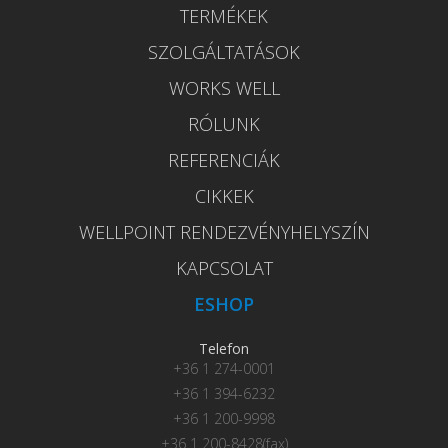
TERMÉKEK
SZOLGÁLTATÁSOK
WORKS WELL
RÓLUNK
REFERENCIÁK
CIKKEK
WELLPOINT RENDEZVÉNYHELYSZÍN
KAPCSOLAT
ESHOP
Telefon
+36 1 274-0001
+36 1 394-6232
+36 1 200-9998
+36 1 200-8428(fax)