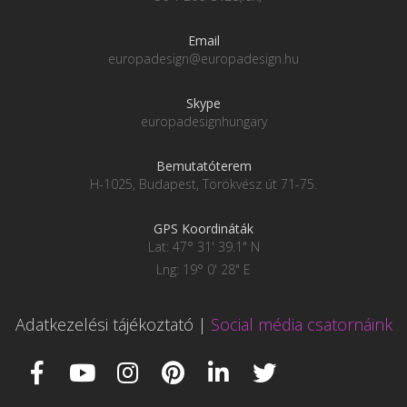
Email
europadesign@europadesign.hu
Skype
europadesignhungary
Bemutatóterem
H-1025, Budapest, Törökvész út 71-75.
GPS Koordináták
Lat: 47° 31' 39.1" N
Lng: 19° 0' 28" E
Adatkezelési tájékoztató
|
Social média csatornáink