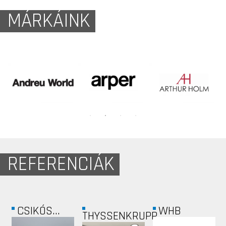
MÁRKÁINK
REFERENCIÁK
CSIKÓS...
WHB
THYSSENKRUPP