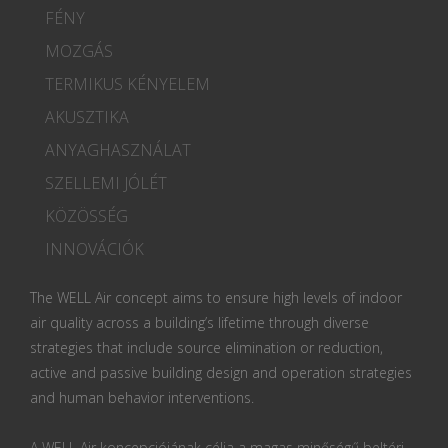
FÉNY
MOZGÁS
TERMIKUS KÉNYELEM
AKUSZTIKA
ANYAGHASZNÁLAT
SZELLEMI JÓLÉT
KÖZÖSSÉG
INNOVÁCIÓK
The WELL Air concept aims to ensure high levels of indoor
air quality across a building’s lifetime through diverse
strategies that include source elimination or reduction,
active and passive building design and operation strategies
and human behavior interventions.
A WELL Air koncepciójának célja a magas minőségű beltéri