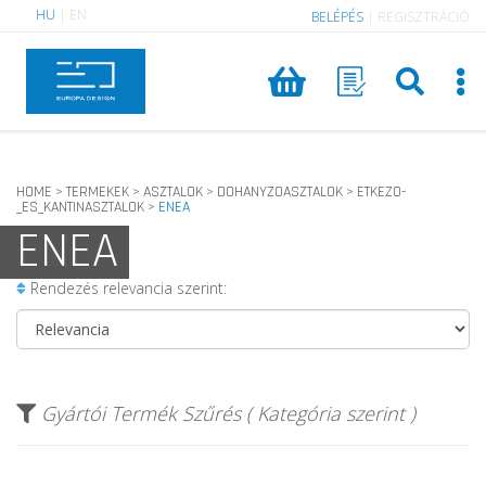
HU
|
EN
BELÉPÉS
|
REGISZTRÁCIÓ
HOME
TERMEKEK
ASZTALOK
DOHANYZOASZTALOK
ETKEZO-
>
>
>
>
_ES_KANTINASZTALOK
ENEA
>
ENEA
Rendezés relevancia szerint:
Gyártói Termék Szűrés ( Kategória szerint )