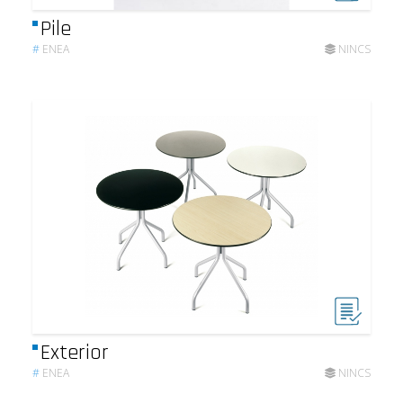
Pile
#
ENEA
NINCS
Exterior
#
ENEA
NINCS