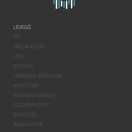
LEVEGŐ
VÍZ
TÁPLÁLKOZÁS
FÉNY
MOZGÁS
TERMIKUS KÉNYELEM
AKUSZTIKA
ANYAGHASZNÁLAT
SZELLEMI JÓLÉT
KÖZÖSSÉG
INNOVÁCIÓK