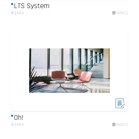
LTS System
#
ENEA
NINCS
Oh!
#
ENEA
NINCS