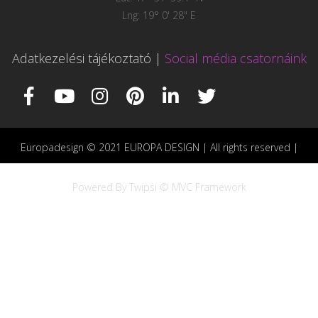
Lng: 19° 0' 28" E
Adatkezelési tájékoztató
|
Social média csatornáink
Europadesign © 2021 EUROPA DESIGN | All rights reserved |
Powered By Twipsi © MVC Framework