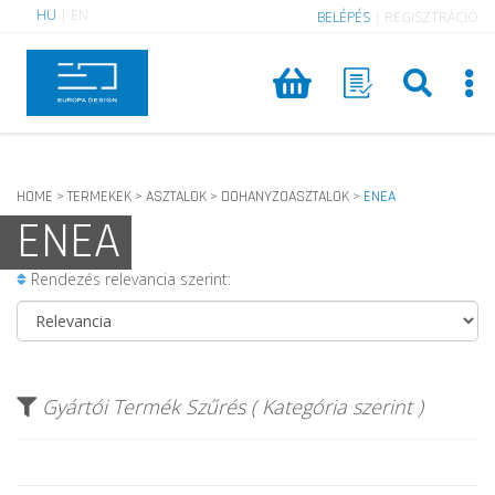
HU
|
EN
BELÉPÉS
|
REGISZTRÁCIÓ
HOME
TERMEKEK
ASZTALOK
DOHANYZOASZTALOK
ENEA
>
>
>
>
ENEA
Rendezés relevancia szerint:
Gyártói Termék Szűrés ( Kategória szerint )