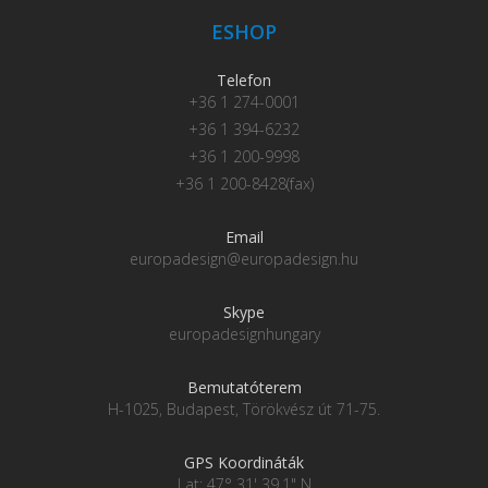
ESHOP
Telefon
+36 1 274-0001
+36 1 394-6232
+36 1 200-9998
+36 1 200-8428(fax)
Email
europadesign@europadesign.hu
Skype
europadesignhungary
Bemutatóterem
H-1025, Budapest, Törökvész út 71-75.
GPS Koordináták
Lat: 47° 31' 39.1" N