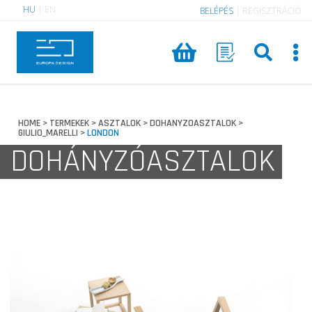
HU
|
EN
BELÉPÉS
|
REGISZTRÁCIÓ
HOME
TERMEKEK
ASZTALOK
DOHANYZOASZTALOK
>
>
>
>
GIULIO_MARELLI
LONDON
>
DOHÁNYZÓASZTALOK