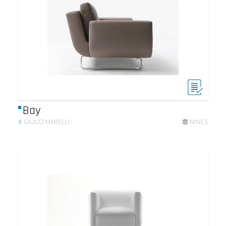
Bay
#
GIULIO MARELLI
NINCS