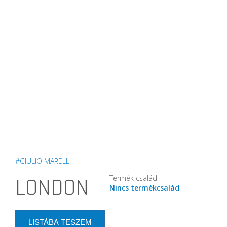
#GIULIO MARELLI
Termék család
LONDON
Nincs termékcsalád
LISTÁBA TESZEM