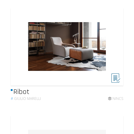
Ribot
#
GIULIO MARELLI
NINCS