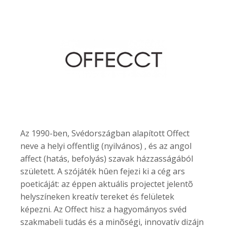
Az 1990-ben, Svédországban alapított Offect
neve a helyi offentlig (nyilvános) , és az angol
affect (hatás, befolyás) szavak házzasságából
született. A szójáték hûen fejezi ki a cég ars
poeticáját: az éppen aktuális projectet jelentõ
helyszíneken kreatív tereket és felületek
képezni. Az Offect hisz a hagyományos svéd
szakmabeli tudás és a minõségi, innovatív dizájn