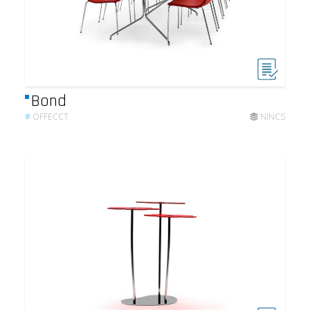
Bond
#
OFFECCT
NINCS