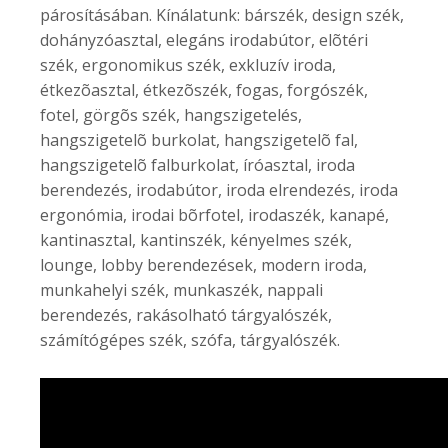
párosításában. Kínálatunk: bárszék, design szék,
dohányzóasztal, elegáns irodabútor, elõtéri
szék, ergonomikus szék, exkluzív iroda,
étkezõasztal, étkezõszék, fogas, forgószék,
fotel, görgõs szék, hangszigetelés,
hangszigetelõ burkolat, hangszigetelõ fal,
hangszigetelõ falburkolat, íróasztal, iroda
berendezés, irodabútor, iroda elrendezés, iroda
ergonómia, irodai bõrfotel, irodaszék, kanapé,
kantinasztal, kantinszék, kényelmes szék,
lounge, lobby berendezések, modern iroda,
munkahelyi szék, munkaszék, nappali
berendezés, rakásolható tárgyalószék,
számítógépes szék, szófa, tárgyalószék.