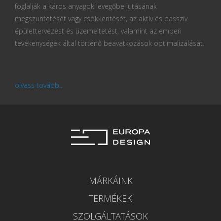
foglalják a káros anyagok levegőbe jutásának
megszüntetését vagy csökkentését, az aktív és passzív
épülettervezést és üzemeltetést, valamint az emberi
tevékenységek által történő beavatkozások optimalizálását.
olvass tovább...
MÁRKÁINK
TERMÉKEK
SZOLGÁLTATÁSOK