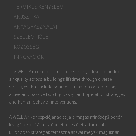
TERMIKUS KÉNYELEM
AKUSZTIKA
ANYAGHASZNÁLAT
SZELLEMI JÓLÉT
KÖZÖSSÉG
INNOVÁCIÓK
The WELL Air concept aims to ensure high levels of indoor
air quality across a building’s lifetime through diverse
strategies that include source elimination or reduction,
active and passive building design and operation strategies
and human behavior interventions.
A WELL Air koncepciójának célja a magas minőségű beltéri
levegő biztosítása az épület teljes élettartama alatt
különböző stratégiák felhasználásával melyek magukban