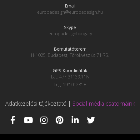
Email
europadesign@europadesign.hu
Skype
europadesignhungary
Bemutatóterem
H-1025, Budapest, Törökvész út 71-75.
GPS Koordináták
Lat: 47° 31' 39.1" N
Lng: 19° 0' 28" E
Adatkezelési tájékoztató
|
Social média csatornáink