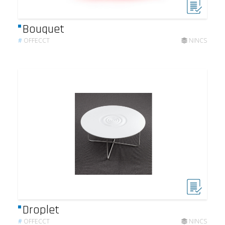
Bouquet
#
OFFECCT
NINCS
Droplet
#
OFFECCT
NINCS