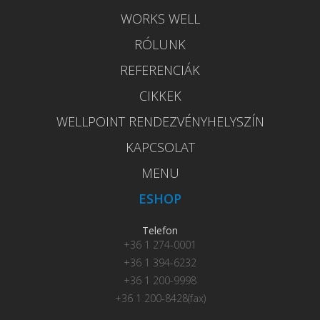
WORKS WELL
RÓLUNK
REFERENCIÁK
CIKKEK
WELLPOINT RENDEZVÉNYHELYSZÍN
KAPCSOLAT
MENU
ESHOP
Telefon
+36 1 274-0001
+36 1 394-6232
+36 1 200-9998
+36 1 200-8428(fax)