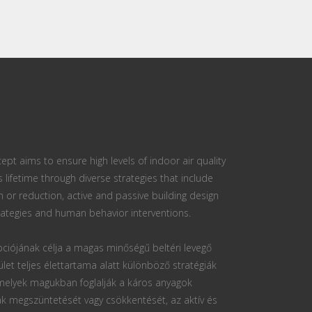
ept aims to ensure high levels of indoor air quality
s lifetime through diverse strategies that include
n or reduction, active and passive building design
ategies and human behavior interventions.
ciójának célja a magas minőségű beltéri levegő
ület teljes élettartama alatt különböző stratégiák
 melyek magukban foglalják a káros anyagok
k megszüntetését vagy csökkentését, az aktív és