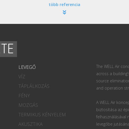
több referencia
ETE
The WELL Air conc
LEVEGŐ
across a building’
VÍZ
source eliminatio
TÁPLÁLKOZÁS
and operation str
FÉNY
A WELL Air koncep
MOZGÁS
biztosítása az ép
TERMIKUS KÉNYELEM
felhasználásával
AKUSZTIKA
levegőbe jutásána