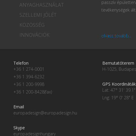
passzív épületter
ANYAGHASZNÁLAT
tevékenységek ált
SZELLEMI JÓLÉT
KÖZÖSSÉG
INNOVÁCIÓK
olvass tovább...
Telefon
Bemutatóterem
+36 1 274-0001
H-1025, Budapest
+36 1 394-6232
GPS Koordináták
+36 1 200-9998
Lat: 47° 31' 39.1"
+36 1 200-8428(fax)
Lng: 19° 0' 28" E
Email
europadesign@europadesign.hu
Skype
europadesignhungary