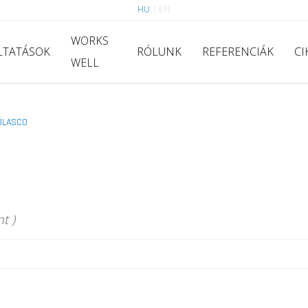
HU
|
EN
WORKS
LTATÁSOK
RÓLUNK
REFERENCIÁK
CI
WELL
BLASCO
t )