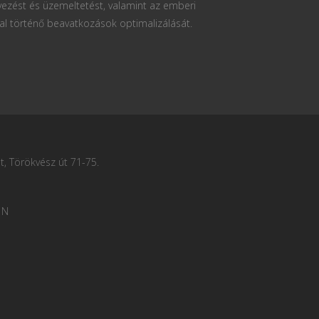
vezést és üzemeltetést, valamint az emberi
al történő beavatkozások optimalizálását.
, Törökvész út 71-75.
 N