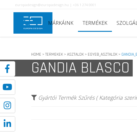
europadesign@europadesign.hu | +36 1 274 0001
MÁRKÁINK
TERMÉKEK
SZOLGÁ
HOME
TERMEKEK
ASZTALOK
EGYEB_ASZTALOK
GANDIA_
>
>
>
>
GANDIA BLASCO
Gyártói Termék Szűrés ( Kategória szerin