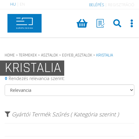
HU
|
EN
BELÉPÉS
|
REGISZTRÁCIÓ
HOME
TERMEKEK
ASZTALOK
EGYEB_ASZTALOK
KRISTALIA
>
>
>
>
KRISTALIA
Rendezés relevancia szerint:
Gyártói Termék Szűrés ( Kategória szerint )