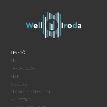
LEVEGŐ
VÍZ
TÁPLÁLKOZÁS
FÉNY
MOZGÁS
TERMIKUS KÉNYELEM
AKUSZTIKA