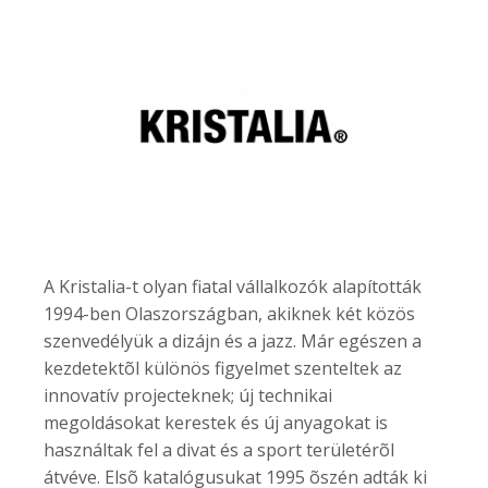
A Kristalia-t olyan fiatal vállalkozók alapították
1994-ben Olaszországban, akiknek két közös
szenvedélyük a dizájn és a jazz. Már egészen a
kezdetektõl különös figyelmet szenteltek az
innovatív projecteknek; új technikai
megoldásokat kerestek és új anyagokat is
használtak fel a divat és a sport területérõl
átvéve. Elsõ katalógusukat 1995 õszén adták ki