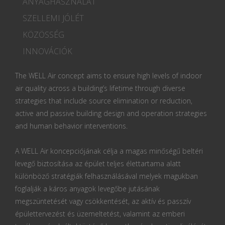
ANYAGHASZNÁLAT
SZELLEMI JÓLÉT
KÖZÖSSÉG
INNOVÁCIÓK
The WELL Air concept aims to ensure high levels of indoor
air quality across a building’s lifetime through diverse
strategies that include source elimination or reduction,
active and passive building design and operation strategies
and human behavior interventions.
A WELL Air koncepciójának célja a magas minőségű beltéri
levegő biztosítása az épület teljes élettartama alatt
különböző stratégiák felhasználásával melyek magukban
foglalják a káros anyagok levegőbe jutásának
megszüntetését vagy csökkentését, az aktív és passzív
épülettervezést és üzemeltetést, valamint az emberi