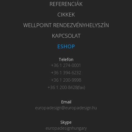
REFERENCIÁK
CIKKEK
WELLPOINT RENDEZVÉNYHELYSZÍN
KAPCSOLAT
ESHOP
Telefon
+36 1 274-0001
+36 1 394-6232
+36 1 200-9998
+36 1 200-8428(fax)
Email
europadesign@europadesign.hu
Skype
europadesignhungary