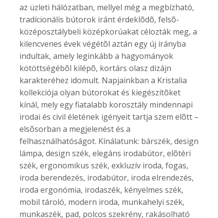
az üzleti hálózatban, mellyel még a megbízható,
tradícionális bútorok iránt érdeklõdõ, felsõ-
középosztálybeli középkorúakat célozták meg, a
kilencvenes évek végétõl aztán egy új irányba
indultak, amely leginkább a hagyományok
kötöttségébõl kilépõ, kortárs olasz dizájn
karakteréhez idomult. Napjainkban a Kristalia
kollekciója olyan bútorokat és kiegészítõket
kínál, mely egy fiatalabb korosztály mindennapi
irodai és civil életének igényeit tartja szem elõtt –
elsõsorban a megjelenést és a
felhasználhatóságot. Kínálatunk: bárszék, design
lámpa, design szék, elegáns irodabútor, elõtéri
szék, ergonomikus szék, exkluzív iroda, fogas,
iroda berendezés, irodabútor, iroda elrendezés,
iroda ergonómia, irodaszék, kényelmes szék,
mobil tároló, modern iroda, munkahelyi szék,
munkaszék, pad, polcos szekrény, rakásolható