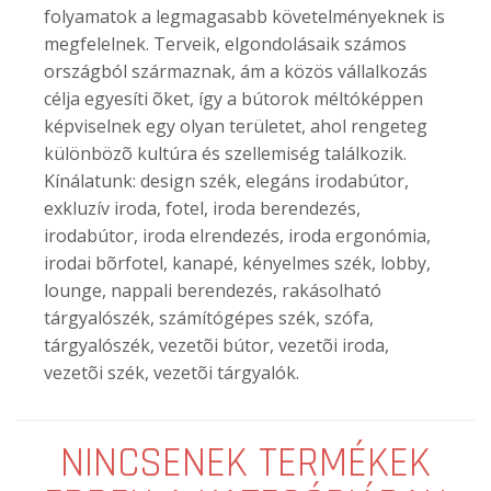
folyamatok a legmagasabb követelményeknek is
megfelelnek. Terveik, elgondolásaik számos
országból származnak, ám a közös vállalkozás
célja egyesíti õket, így a bútorok méltóképpen
képviselnek egy olyan területet, ahol rengeteg
különbözõ kultúra és szellemiség találkozik.
Kínálatunk: design szék, elegáns irodabútor,
exkluzív iroda, fotel, iroda berendezés,
irodabútor, iroda elrendezés, iroda ergonómia,
irodai bõrfotel, kanapé, kényelmes szék, lobby,
lounge, nappali berendezés, rakásolható
tárgyalószék, számítógépes szék, szófa,
tárgyalószék, vezetõi bútor, vezetõi iroda,
vezetõi szék, vezetõi tárgyalók.
NINCSENEK TERMÉKEK