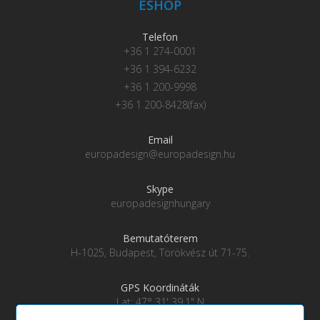
ESHOP
Telefon
+36 1 274-0001
+36 1 394-6232
+36 1 200-9998
+36 1 200-8428(fax)
Email
europadesign@europadesign.hu
Skype
europadesignhungary
Bemutatóterem
H-1025, Budapest, Törökvész út 71-75.
GPS Koordináták
Lat: 47° 31' 39.1" N
Lng: 19° 0' 28" E