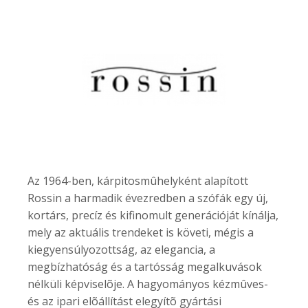
Az 1964-ben, kárpitosmûhelyként alapított
Rossin a harmadik évezredben a szófák egy új,
kortárs, precíz és kifinomult generációját kínálja,
mely az aktuális trendeket is követi, mégis a
kiegyensúlyozottság, az elegancia, a
megbízhatóság és a tartósság megalkuvások
nélküli képviselõje. A hagyományos kézmûves-
és az ipari elõállítást elegyítõ gyártási