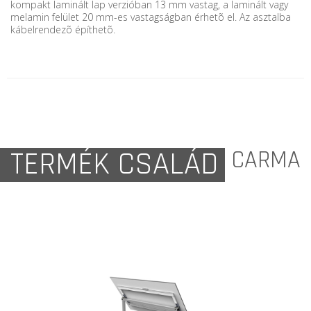
kompakt laminált lap verzióban 13 mm vastag, a laminált vagy
melamin felület 20 mm-es vastagságban érhetõ el. Az asztalba
kábelrendezõ építhetõ.
TERMÉK CSALÁD
CARMA