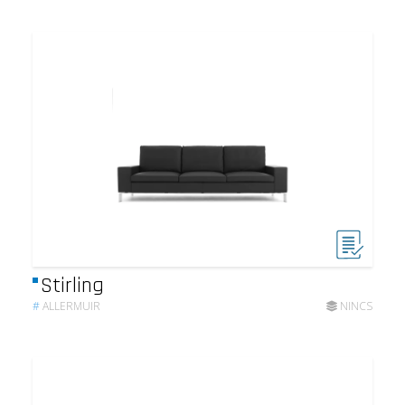
Stirling
#
ALLERMUIR
NINCS