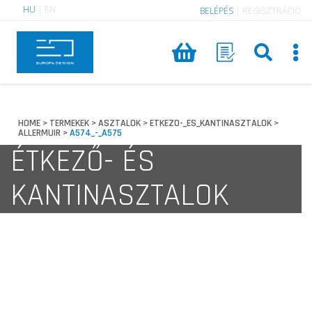
HU
|
EN
BELÉPÉS
|
REGISZTRÁCIÓ
HOME
TERMEKEK
ASZTALOK
ETKEZO-_ES_KANTINASZTALOK
>
>
>
>
ALLERMUIR
A574_-_A575
>
ÉTKEZŐ- ÉS
KANTINASZTALOK