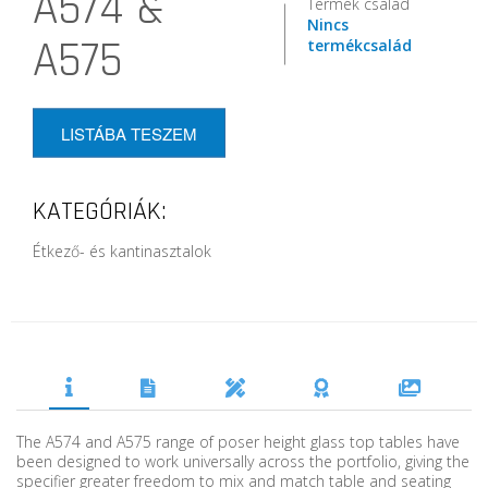
A574 &
Termék család
Nincs
A575
termékcsalád
LISTÁBA TESZEM
KATEGÓRIÁK:
Étkező- és kantinasztalok
The A574 and A575 range of poser height glass top tables have
been designed to work universally across the portfolio, giving the
specifier greater freedom to mix and match table and seating