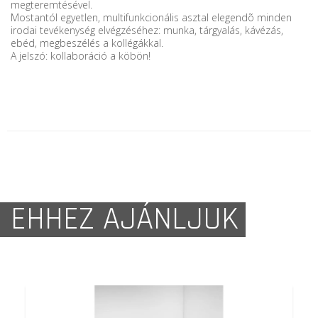
megteremtésével.
Mostantól egyetlen, multifunkcionális asztal elegendõ minden
irodai tevékenység elvégzéséhez: munka, tárgyalás, kávézás,
ebéd, megbeszélés a kollégákkal.
A jelszó: kollaboráció a köbön!
EHHEZ AJÁNLJUK