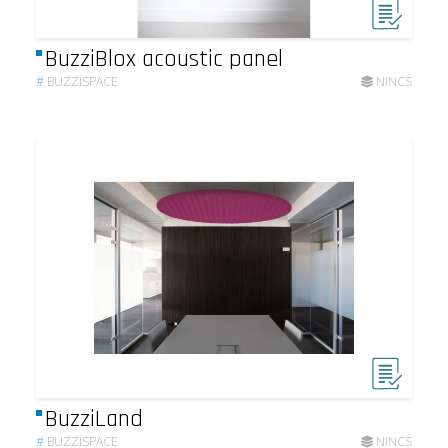
BuzziBlox acoustic panel
#
BUZZISPACE
NINCS
BuzziLand
#
BUZZISPACE
NINCS