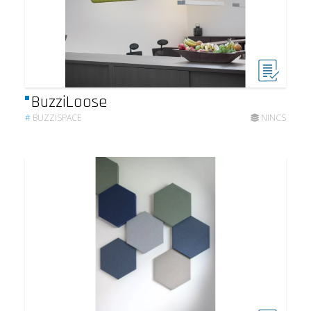
BuzziLoose
#
BUZZISPACE
NINCS