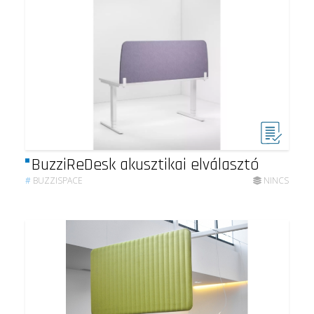
BuzziReDesk akusztikai elválasztó
#
BUZZISPACE
NINCS