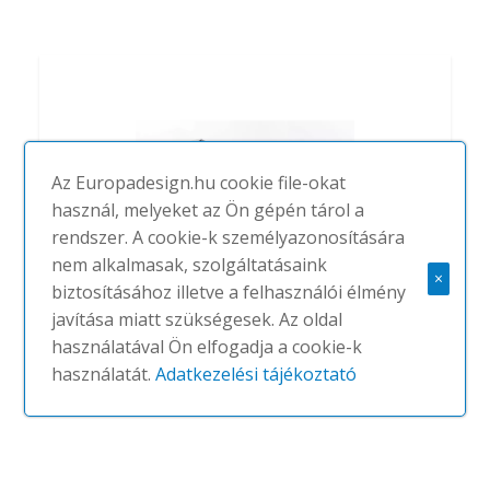
Az Europadesign.hu cookie file-okat
használ, melyeket az Ön gépén tárol a
rendszer. A cookie-k személyazonosítására
nem alkalmasak, szolgáltatásaink
×
biztosításához illetve a felhasználói élmény
javítása miatt szükségesek. Az oldal
használatával Ön elfogadja a cookie-k
Buzzitripl Cockpit
használatát.
Adatkezelési tájékoztató
#
BUZZISPACE
NINCS