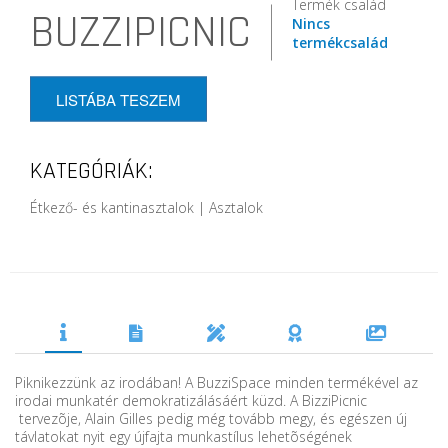
Termék család
BUZZIPICNIC
Nincs
termékcsalád
LISTÁBA TESZEM
KATEGÓRIÁK:
Étkező- és kantinasztalok | Asztalok
Piknikezzünk az irodában! A BuzziSpace minden termékével az
irodai munkatér demokratizálásáért küzd. A BizziPicnic
tervezõje, Alain Gilles pedig még tovább megy, és egészen új
távlatokat nyit egy újfajta munkastílus lehetõségének