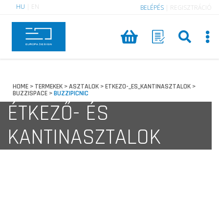
HU
|
EN
BELÉPÉS
|
REGISZTRÁCIÓ
HOME
TERMEKEK
ASZTALOK
ETKEZO-_ES_KANTINASZTALOK
>
>
>
>
BUZZISPACE
BUZZIPICNIC
>
ÉTKEZŐ- ÉS
KANTINASZTALOK