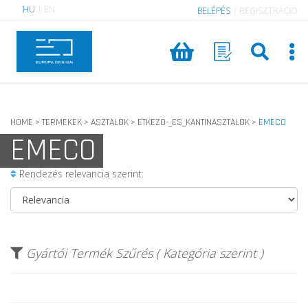
HU
|
EN
BELÉPÉS
|
REGISZTRÁCIÓ
HOME
TERMEKEK
ASZTALOK
ETKEZO-_ES_KANTINASZTALOK
EMECO
>
>
>
>
EMECO
Rendezés relevancia szerint:
Gyártói Termék Szűrés ( Kategória szerint )