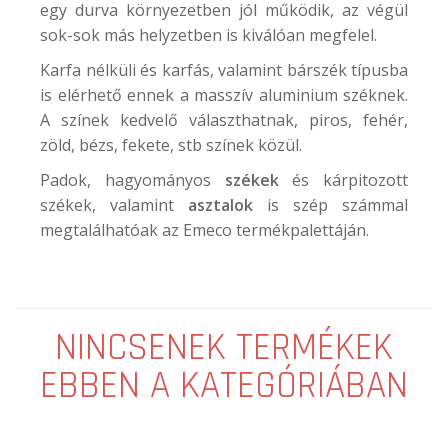
egy durva környezetben jól működik, az végül
sok-sok más helyzetben is kiválóan megfelel.
Karfa nélküli és karfás, valamint bárszék típusba
is elérhető ennek a masszív aluminium széknek.
A színek kedvelő választhatnak, piros, fehér,
zöld, bézs, fekete, stb színek közül.
Padok, hagyományos
székek
és kárpitozott
székek, valamint
asztalok
is szép számmal
megtalálhatóak az Emeco termékpalettáján.
NINCSENEK TERMÉKEK
EBBEN A KATEGÓRIÁBAN