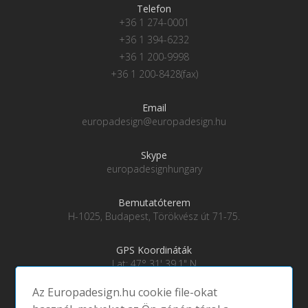
Telefon
+36 1 274-0001
+36 1 394-6232
+36 1 200-9998
+36 1 200-8428(fax)
Email
europadesign@europadesign.hu
Skype
europadesignhungary
Bemutatóterem
H-1025, Budapest, Törökvész út 71-75.
GPS Koordináták
Lat: 47° 31' 39.1" N
Lng: 19° 0' 28" E
Az Europadesign.hu cookie file-okat