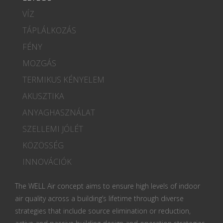
VÍZ
TÁPLÁLKOZÁS
FÉNY
MOZGÁS
TERMIKUS KÉNYELEM
AKUSZTIKA
ANYAGHASZNÁLAT
SZELLEMI JÓLÉT
KÖZÖSSÉG
INNOVÁCIÓK
The WELL Air concept aims to ensure high levels of indoor
air quality across a building’s lifetime through diverse
strategies that include source elimination or reduction,