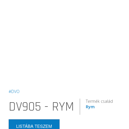
#DVO
Termék család
DV905 - RYM
Rym
LISTÁBA TESZEM