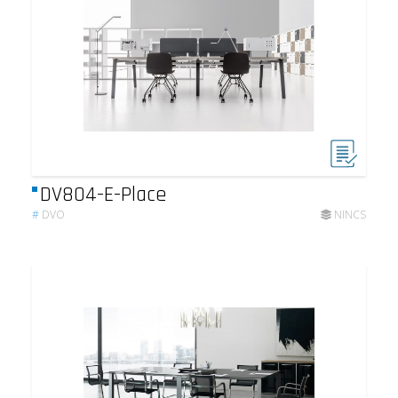
DV804-E-Place
#
DVO
NINCS