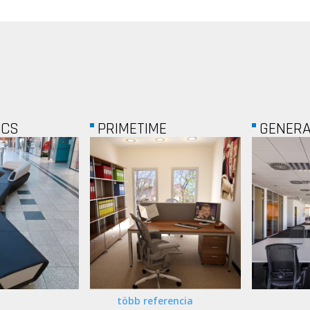
ÉCS
PRIMETIME
GENER
több referencia