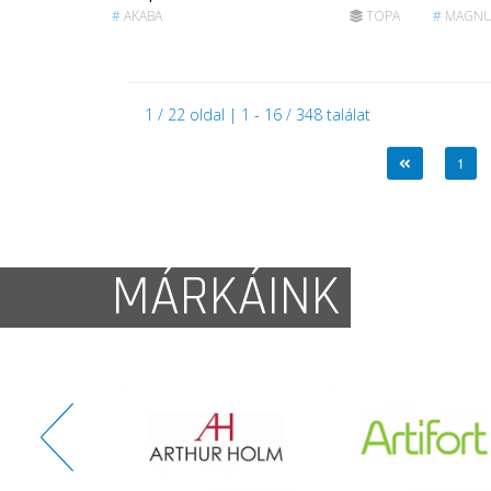
#
AKABA
TOPA
#
MAGNU
1 / 22 oldal | 1 - 16 / 348 találat
1
MÁRKÁINK