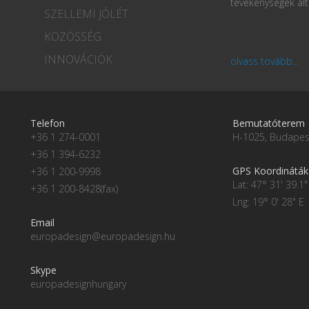
tevékenységek ált
SZELLEMI JÓLÉT
KÖZÖSSÉG
INNOVÁCIÓK
olvass tovább...
Telefon
Bemutatóterem
+36 1 274-0001
H-1025, Budapest
+36 1 394-6232
GPS Koordináták
+36 1 200-9998
Lat: 47° 31' 39.1"
+36 1 200-8428(fax)
Lng: 19° 0' 28" E
Email
europadesign@europadesign.hu
Skype
europadesignhungary