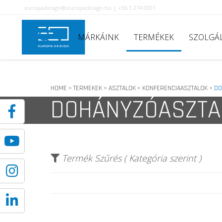
europadesign@europadesign.hu | +36 1 274 0001
MÁRKÁINK
TERMÉKEK
SZOLGÁ
HOME
TERMEKEK
ASZTALOK
KONFERENCIAASZTALOK
DO
>
>
>
>
DOHÁNYZÓASZTA
Termék Szűrés ( Kategória szerint )