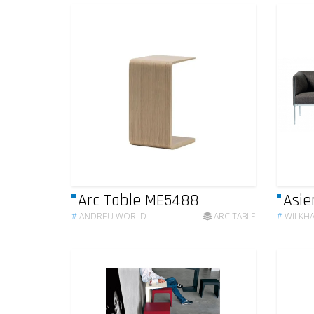
Arc Table ME5488
Asie
#
ANDREU WORLD
ARC TABLE
#
WILKH