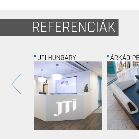
REFERENCIÁK
NE...
JTI HUNGARY
ÁRKÁD P