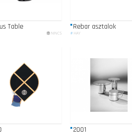
us Table
Rebar asztalok
NINCS
#
HAY
0
2001