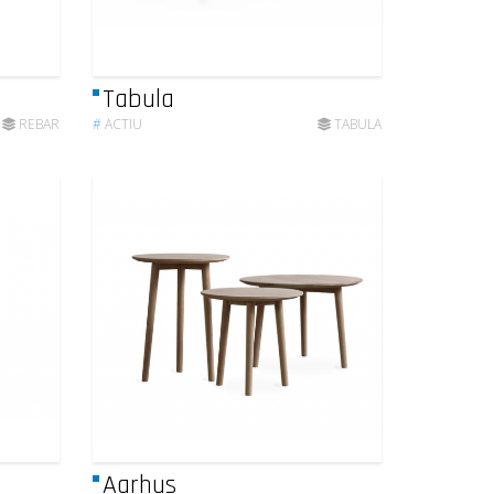
Tabula
REBAR
#
ACTIU
TABULA
Aarhus