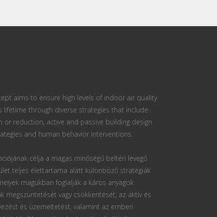
ept aims to ensure high levels of indoor air quality
s lifetime through diverse strategies that include
n or reduction, active and passive building design
ategies and human behavior interventions.
ciójának célja a magas minőségű beltéri levegő
ület teljes élettartama alatt különböző stratégiák
 melyek magukban foglalják a káros anyagok
k megszüntetését vagy csökkentését, az aktív és
vezést és üzemeltetést, valamint az emberi