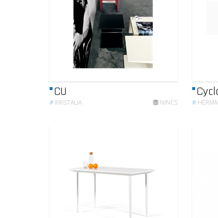
CU
Cycl
#
KRISTALIA
NINCS
#
HERMA