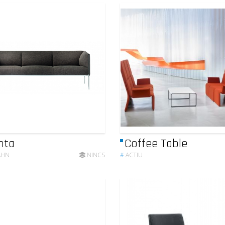
nta
Coffee Table
AHN
NINCS
#
ACTIU