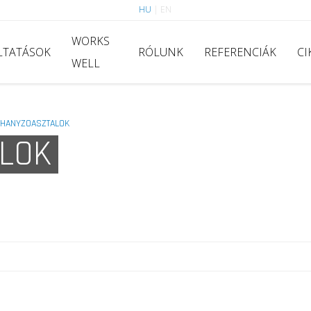
HU
|
EN
WORKS
LTATÁSOK
RÓLUNK
REFERENCIÁK
CI
WELL
HANYZOASZTALOK
LOK