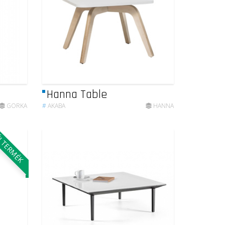
Hanna Table
GORKA
#
AKABA
HANNA
 TERMÉK