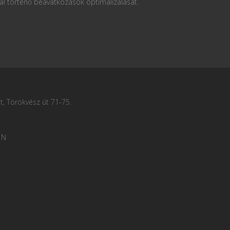
al történő beavatkozások optimalizálását.
, Törökvész út 71-75.
 N