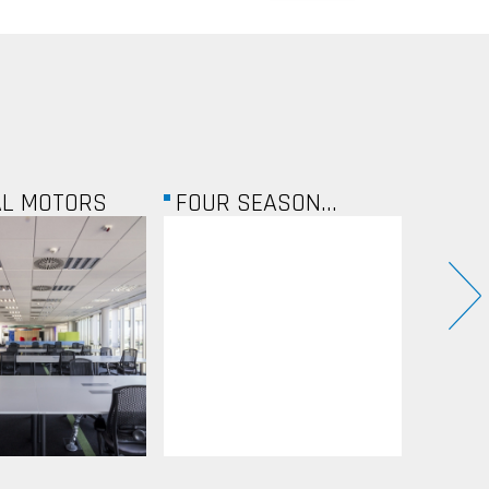
AL MOTORS
FOUR SEASON...
UKRAI