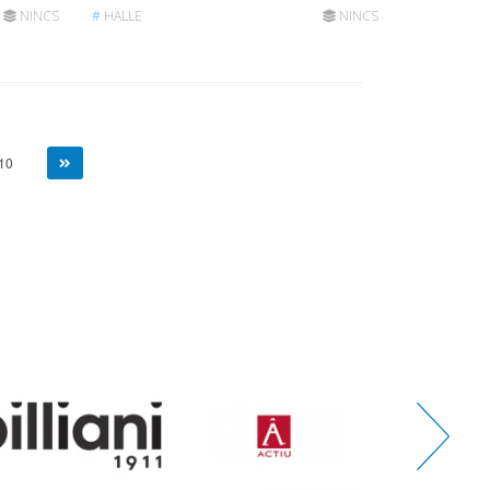
NINCS
#
HALLE
NINCS
10