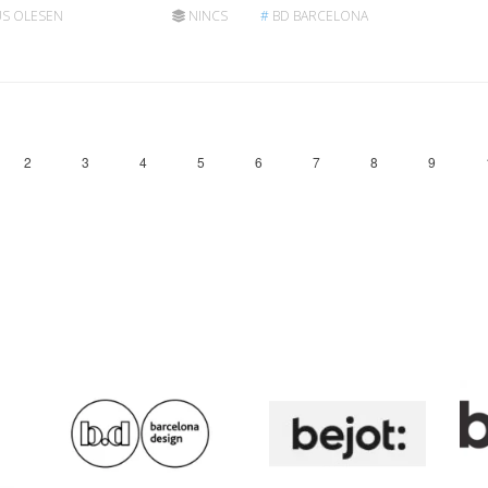
S OLESEN
NINCS
#
BD BARCELONA
2
3
4
5
6
7
8
9