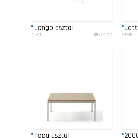
Longo asztal
Lott
#
ACTIU
LONGO
#
ENEA
Topa asztal
200