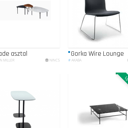
ade asztal
Gorka Wire Lounge
N MILLER
NINCS
#
AKABA
ÚJ