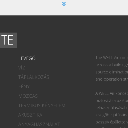
ETE
The WELL Air conc
LEVEGŐ
across a building’
VÍZ
source eliminatio
TÁPLÁLKOZÁS
and operation str
FÉNY
A WELL Air koncep
MOZGÁS
biztosítása az ép
TERMIKUS KÉNYELEM
felhasználásával
AKUSZTIKA
levegőbe jutásána
passzív épületter
ANYAGHASZNÁLAT