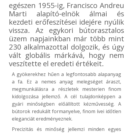
egészen 1955-ig, Francisco Andreu
Marti alapító-elnök álmai és
kezdeti erőfeszítései idejére nyúlik
vissza. Az egykori bútorasztalos
üzem napjainkban már több mint
230 alkalmazottal dolgozik, és úgy
vált globális márkává, hogy nem
veszítette el eredeti értékeit.
A gyökerekhez hűen a legfontosabb alapanyag
a fa. Ez a nemes anyag melegséget áraszt,
megmunkálásra a részletek mesterien finom
kidolgozása jellemző. A cél tulajdonképpen a
gyári minőségben előállított kézművesség. A
bútorok redukált formanyelve, finom ívei időtlen
eleganciát eredményeznek.
Precizitás és minőség jellemzi minden egyes