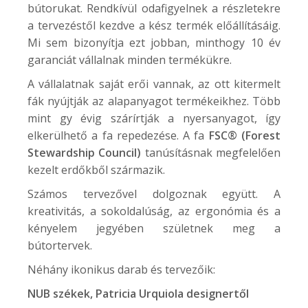
bútorukat. Rendkívül odafigyelnek a részletekre
a tervezéstől kezdve a kész termék előállításáig.
Mi sem bizonyítja ezt jobban, minthogy 10 év
garanciát vállalnak minden termékükre.
A vállalatnak saját erői vannak, az ott kitermelt
fák nyújtják az alapanyagot termékeikhez. Több
mint gy évig szárírtják a nyersanyagot, így
elkerülhető a fa repedezése. A fa
FSC® (Forest
Stewardship Council)
tanúsításnak megfelelően
kezelt erdőkből származik.
Számos tervezővel dolgoznak együtt. A
kreativitás, a sokoldalúság, az ergonómia és a
kényelem jegyében születnek meg a
bútortervek.
Néhány ikonikus darab és tervezőik:
NUB
székek, Patricia Urquiola designertől