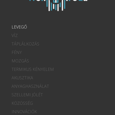
LEVEGŐ
VÍZ
TÁPLÁLKOZÁS
FÉNY
MOZGÁS
TERMIKUS KÉNYELEM
AKUSZTIKA
ANYAGHASZNÁLAT
SZELLEMI JÓLÉT
KÖZÖSSÉG
INNOVÁCIÓK