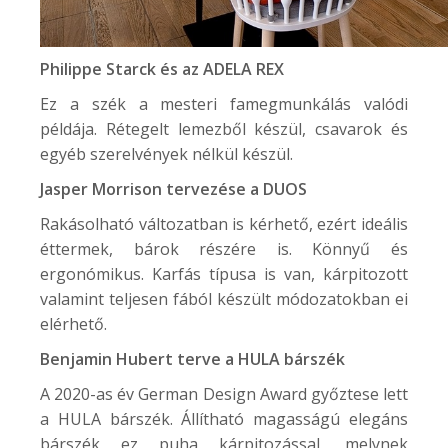
Philippe Starck és az
ADELA REX
Ez a szék a mesteri famegmunkálás valódi
példája. Rétegelt lemezből készül, csavarok és
egyéb szerelvények nélkül készül.
Jasper Morrison tervezése a
DUOS
Rakásolható változatban is kérhető, ezért ideális
éttermek, bárok részére is. Könnyű és
ergonómikus. Karfás típusa is van, kárpitozott
valamint teljesen fából készült módozatokban ei
elérhető.
Benjamin Hubert terve a
HULA
bárszék
A 2020-as év German Design Award győztese lett
a HULA bárszék. Állítható magasságú elegáns
bárszék ez puha kárpitozással, melynek