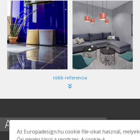
több referencia
A WELL 11 FEJEZETE
Az Europadesign.hu cookie file-okat használ, melyek
Ön gépén tárol a rendszer. A cookie-k