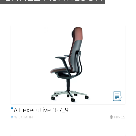
AT executive 187_9
#
WILKHAHN
NINCS