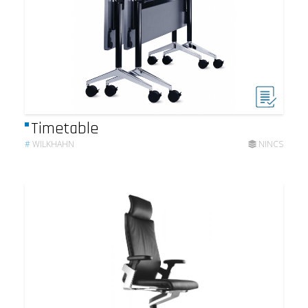
Timetable
#
WILKHAHN
NINCS