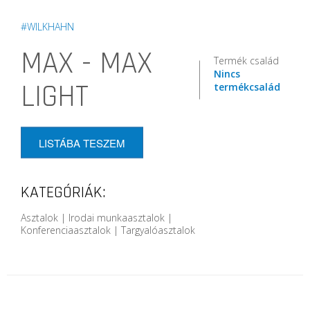
#WILKHAHN
MAX - MAX
Termék család
Nincs
LIGHT
termékcsalád
LISTÁBA TESZEM
KATEGÓRIÁK:
Asztalok | Irodai munkaasztalok |
Konferenciaasztalok | Targyalóasztalok