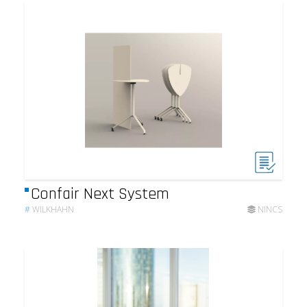
Confair Next System
#
WILKHAHN
NINCS