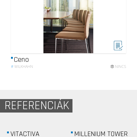
Ceno
#
WILKHAHN
NINCS
REFERENCIÁK
CITIBANK...
HENKEL