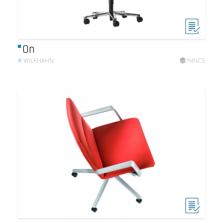
On
#
WILKHAHN
NINCS