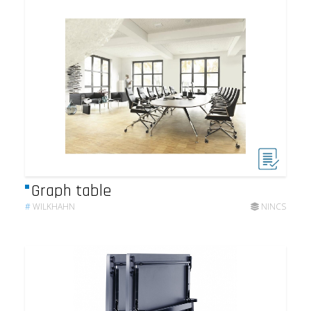
Graph table
#
WILKHAHN
NINCS