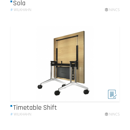
Sola
#
WILKHAHN
NINCS
Timetable Shift
#
WILKHAHN
NINCS