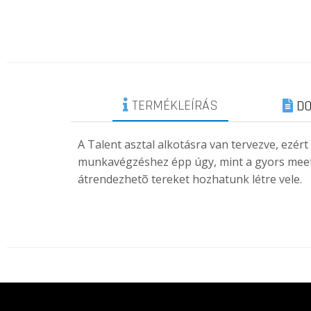
TERMÉKLEÍRÁS
DO
A Talent asztal alkotásra van tervezve, ezért
munkavégzéshez épp úgy, mint a gyors meet
átrendezhetõ tereket hozhatunk létre vele.