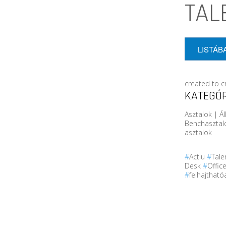
TAL
LISTÁB
created to c
KATEGÓR
Asztalok | Á
Benchasztal
asztalok
#
Actiu
#
Tale
Desk
#
Offic
#
felhajtható