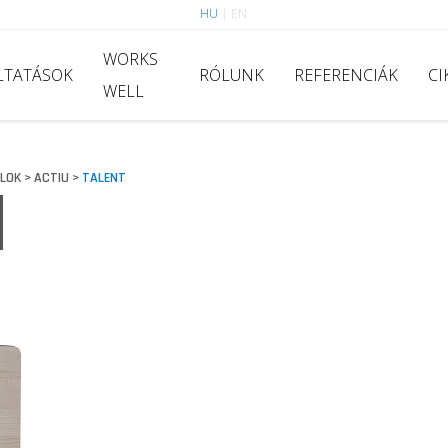
HU
|
EN
WORKS
LTATÁSOK
RÓLUNK
REFERENCIÁK
CI
WELL
LOK
ACTIU
TALENT
>
>