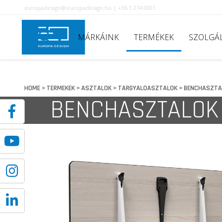
europadesign@europadesign.hu | +36 1 274 0001
MÁRKÁINK
TERMÉKEK
SZOLGÁ
HOME
TERMEKEK
ASZTALOK
TARGYALOASZTALOK
BENCHASZTA
>
>
>
>
BENCHASZTALOK