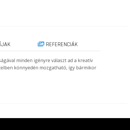
ÍJAK
REFERENCIÁK
sságával minden igényre választ ad a kreatív
itelben könnyedén mozgatható, így bármikor