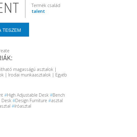
ENT
Termék család
talent
A TESZEM
reate
IÁK:
llítható magasságú asztalok |
ok | Irodai munkaasztalok | Egyéb
nt
#
High Adjustable Desk
#
Bench
e Desk
#
Design Furniture
#
asztal
asztal
#
íróasztal