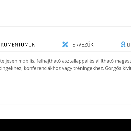
KUMENTUMOK
TERVEZŐK
D
 teljesen mobilis, felhajtható asztallappal és állítható maga
ingekhez, konferenciákhoz vagy tréningekhez. Görgõs kiv