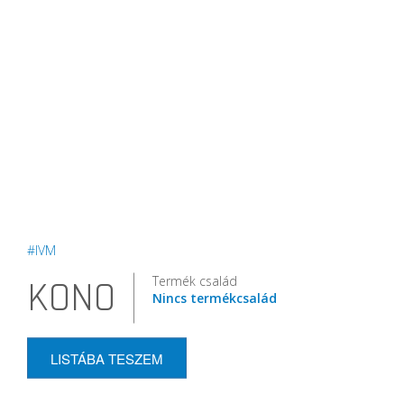
#IVM
Termék család
KONO
Nincs termékcsalád
LISTÁBA TESZEM