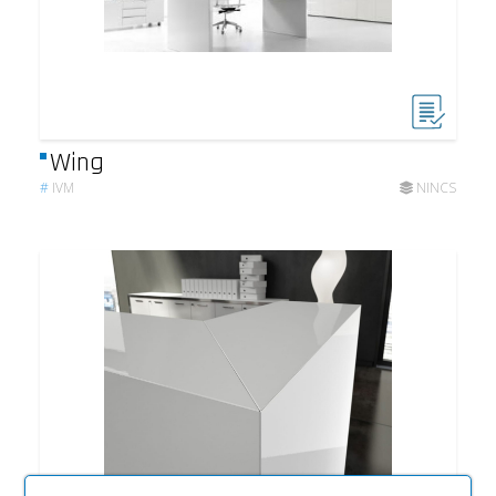
Wing
#
IVM
NINCS