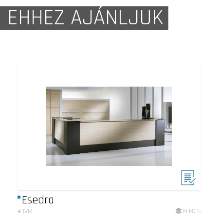
EHHEZ AJÁNLJUK
Esedra
#
IVM
NINCS