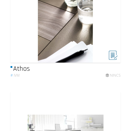
Athos
#
IVM
NINCS