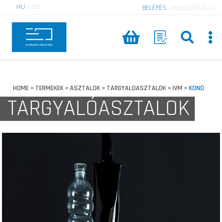
HU
|
EN
BELÉPÉS
|
REGISZTRÁCIÓ
HOME
TERMEKEK
ASZTALOK
TARGYALOASZTALOK
IVM
KONO
>
>
>
>
>
TARGYALÓASZTALOK