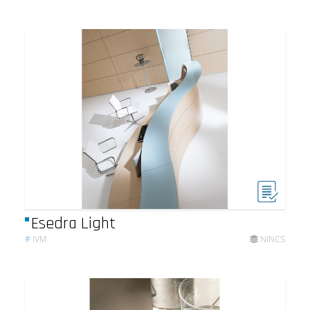
Esedra Light
#
IVM
NINCS