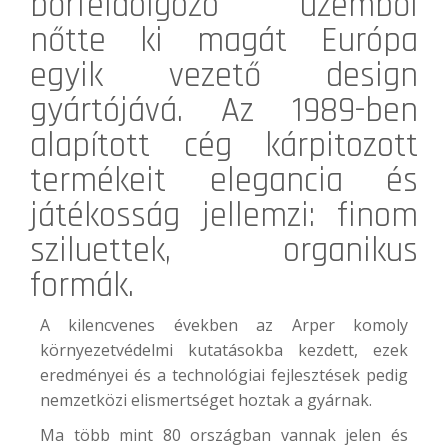
bőrfeldolgozó üzemből
nőtte ki magát Európa
egyik vezető design
gyártójává. Az 1989-ben
alapított cég kárpitozott
termékeit elegancia és
játékosság jellemzi: finom
sziluettek, organikus
formák.
A kilencvenes években az Arper komoly
környezetvédelmi kutatásokba kezdett, ezek
eredményei és a technológiai fejlesztések pedig
nemzetközi elismertséget hoztak a gyárnak.
Ma több mint 80 országban vannak jelen és