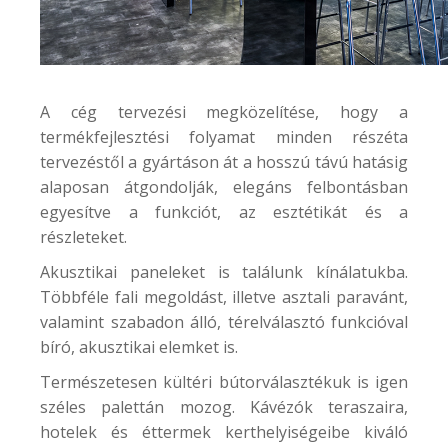
A cég tervezési megközelítése, hogy a
termékfejlesztési folyamat minden részéta
tervezéstől a gyártáson át a hosszú távú hatásig
alaposan átgondolják, elegáns felbontásban
egyesítve a funkciót, az esztétikát és a
részleteket.
Akusztikai paneleket is találunk kínálatukba.
Többféle fali megoldást, illetve asztali paravánt,
valamint szabadon álló, térelválasztó funkcióval
bíró, akusztikai elemket is.
Természetesen kültéri bútorválasztékuk is igen
széles palettán mozog. Kávézók teraszaira,
hotelek és éttermek kerthelyiségeibe kiváló