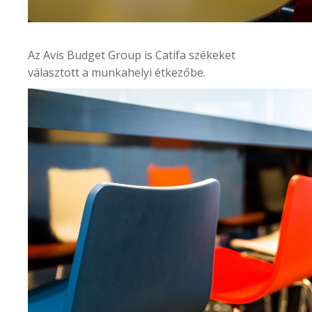
Az
Avis Budget Group
is Catifa székeket
választott a munkahelyi étkezőbe.