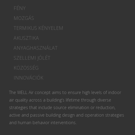
FÉNY
MOZGÁS
TERMIKUS KÉNYELEM
AKUSZTIKA
ANYAGHASZNÁLAT
SZELLEMI JÓLÉT
KÖZÖSSÉG
INNOVÁCIÓK
The WELL Air concept aims to ensure high levels of indoor
air quality across a building’s lifetime through diverse
strategies that include source elimination or reduction,
active and passive building design and operation strategies
and human behavior interventions.