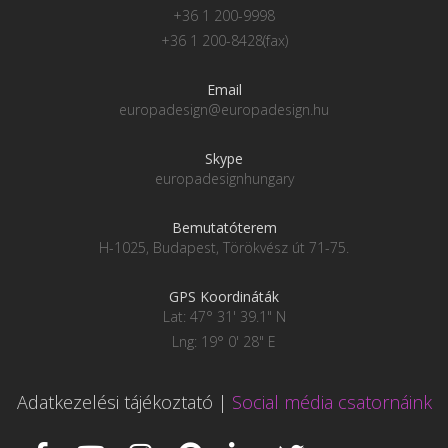
+36 1 200-9998
+36 1 200-8428(fax)
Email
europadesign@europadesign.hu
Skype
europadesignhungary
Bemutatóterem
H-1025, Budapest, Törökvész út 71-75.
GPS Koordináták
Lat: 47° 31' 39.1" N
Lng: 19° 0' 28" E
Adatkezelési tájékoztató
|
Social média csatornáink