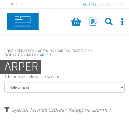
HU
|
EN
BELÉPÉS
|
REGISZTRÁCIÓ
HOME
TERMEKEK
ASZTALOK
TARGYALOASZTALOK
>
>
>
>
TARGYALOASZTALOK
ARPER
>
ARPER
Rendezés relevancia szerint:
Gyártói Termék Szűrés ( Kategória szerint )