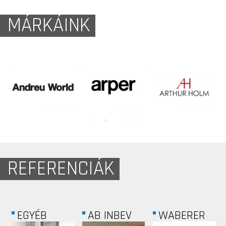
MÁRKÁINK
REFERENCIÁK
EGYÉB
AB INBEV
WABERER