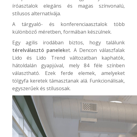
íróasztalok elegáns és magas színvonalú,
stílusos alternatívája.
A tárgyaló- és konferenciaasztalok több
különböző méretben, formában készülnek.
Egy agilis irodában biztos, hogy találunk
térelválasztó panelek
et. A
Dencon válaszfalak
Lido és Lido Trend változatban kaphatók,
hátoldalán gyapjúval, mely 84 féle színben
választható. Ezek ferde elemek, amelyeket
tölgyfa keretek támasztanak alá. Funkcionálisak,
egyszerűek és stílusosak.