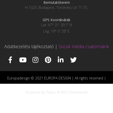
Bemutatóterem
H-1025, Budapest, Törökvész út 71-75.
GPS Koordináták
Lat: 47° 31' 39.1" N
Lng: 19° 0' 28" E
Adatkezelési tájékoztató
|
Social média csatornáink
Europadesign © 2021 EUROPA DESIGN | All rights reserved |
Powered By Twipsi © MVC Framework