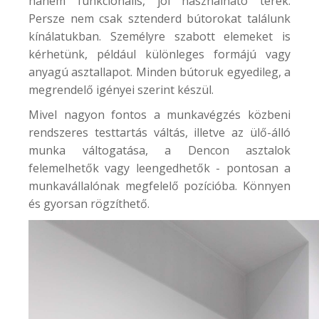
hanem funkcionális, jól használható terek.
Persze nem csak sztenderd bútorokat találunk
kínálatukban. Személyre szabott elemeket is
kérhetünk, például különleges formájú vagy
anyagú asztallapot. Minden bútoruk egyedileg, a
megrendelő igényei szerint készül.
Mivel nagyon fontos a munkavégzés közbeni
rendszeres testtartás váltás, illetve az ülő-álló
munka váltogatása, a Dencon asztalok
felemelhetők vagy leengedhetők - pontosan a
munkavállalónak megfelelő pozícióba. Könnyen
és gyorsan rögzíthető.