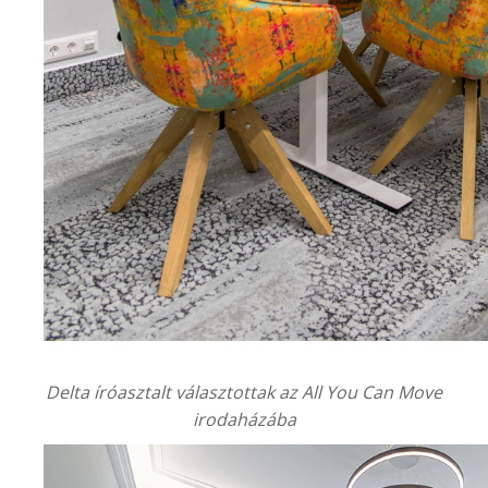
Delta íróasztalt választottak az
All You Can Move
irodaházába