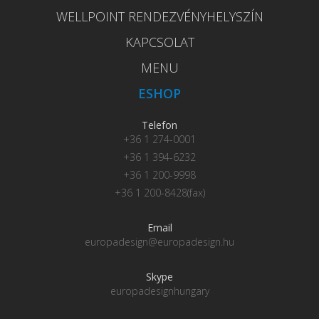
WELLPOINT RENDEZVÉNYHELYSZÍN
KAPCSOLAT
MENU
ESHOP
Telefon
+36 1 274-0001
+36 1 394-6232
+36 1 200-9998
+36 1 200-8428(fax)
Email
europadesign@europadesign.hu
Skype
europadesignhungary