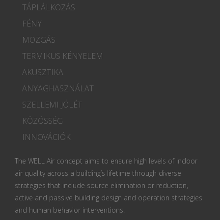
TÁPLÁLKOZÁS
FÉNY
MOZGÁS
TERMIKUS KÉNYELEM
AKUSZTIKA
ANYAGHASZNÁLAT
SZELLEMI JÓLÉT
KÖZÖSSÉG
INNOVÁCIÓK
The WELL Air concept aims to ensure high levels of indoor
air quality across a building’s lifetime through diverse
strategies that include source elimination or reduction,
active and passive building design and operation strategies
and human behavior interventions.