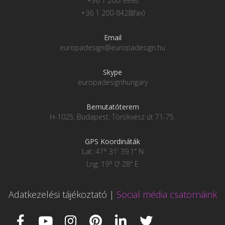
+36 1 200-9998
+36 1 200-8428(fax)
Email
europadesign@europadesign.hu
Skype
europadesignhungary
Bemutatóterem
H-1025, Budapest, Törökvész út 71-75.
GPS Koordináták
Lat: 47° 31' 39.1" N
Lng: 19° 0' 28" E
Adatkezelési tájékoztató
|
Social média csatornáink