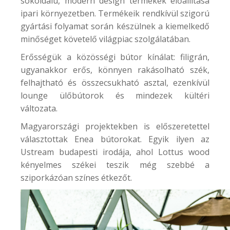
sokoldalú, modern design termékek előállítása
ipari környezetben. Termékeik rendkívül szigorú
gyártási folyamat során készülnek a kiemelkedő
minőséget követelő világpiac szolgálatában.
Erősségük a közösségi bútor kínálat: filigrán,
ugyanakkor erős, könnyen rakásolható szék,
felhajtható és összecsukható asztal, ezenkívül
lounge ülőbútorok és mindezek kültéri
változata.
Magyarországi projektekben is előszeretettel
választottak Enea bútorokat. Egyik ilyen az
Ustream
budapesti irodája, ahol Lottus wood
kényelmes székei teszik még szebbé a
sziporkázóan színes étkezőt.