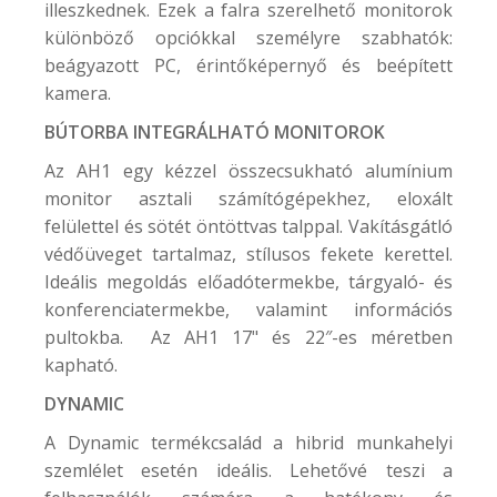
illeszkednek. Ezek a falra szerelhető monitorok
különböző opciókkal személyre szabhatók:
beágyazott PC, érintőképernyő és beépített
kamera.
BÚTORBA INTEGRÁLHATÓ MONITOROK
Az AH1 egy kézzel összecsukható alumínium
monitor asztali számítógépekhez, eloxált
felülettel és sötét öntöttvas talppal. Vakításgátló
védőüveget tartalmaz, stílusos fekete kerettel.
Ideális megoldás előadótermekbe, tárgyaló- és
konferenciatermekbe, valamint információs
pultokba. Az AH1 17" és 22″-es méretben
kapható.
DYNAMIC
A Dynamic termékcsalád a hibrid munkahelyi
szemlélet esetén ideális. Lehetővé teszi a