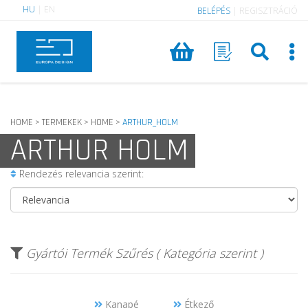
HU
|
EN
BELÉPÉS
|
REGISZTRÁCIÓ
HOME
TERMEKEK
HOME
ARTHUR_HOLM
>
>
>
ARTHUR HOLM
Rendezés relevancia szerint:
Gyártói Termék Szűrés ( Kategória szerint )
Kanapé
Étkező