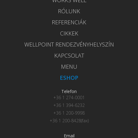
RÓLUNK
REFERENCIÁK
CIKKEK
WELLPOINT RENDEZVÉNYHELYSZÍN
KAPCSOLAT
MENU
ESHOP
Telefon
+36 1 274-0001
+36 1 394-6232
+36 1 200-9998
+36 1 200-8428(fax)
Email