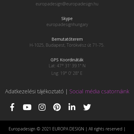
europadesign@europadesign.hu
Skype
europadesignhungary
Bemutatóterem
H-1025, Budapest, Törökvész út 71-75.
GPS Koordináták
Lat: 47° 31' 39.1" N
Lng: 19° 0' 28" E
Adatkezelési tájékoztató
|
Social média csatornáink
Europadesign © 2021 EUROPA DESIGN | All rights reserved |