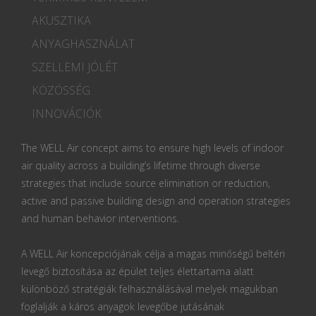
AKUSZTIKA
ANYAGHASZNÁLAT
SZELLEMI JÓLÉT
KÖZÖSSÉG
INNOVÁCIÓK
The WELL Air concept aims to ensure high levels of indoor
air quality across a building’s lifetime through diverse
strategies that include source elimination or reduction,
active and passive building design and operation strategies
and human behavior interventions.
A WELL Air koncepciójának célja a magas minőségű beltéri
levegő biztosítása az épület teljes élettartama alatt
különböző stratégiák felhasználásával melyek magukban
foglalják a káros anyagok levegőbe jutásának