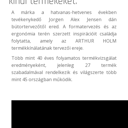
kínál termékeket.
A márka a hatvanas-hetvenes években
tevékenykedő Jorgen Alex Jensen dán
bútortervezőtől ered. A formatervezés és az
ergonómia terén szerzett inspirációit családja
folytatta, amely az ARTHUR HOLM
termékkínálatának tervezői ereje.
Több mint 40 éves folyamatos termékvizsgálat
eredményeként, jelenleg 27 termék
szabadalmával rendelkezik és világszerte több
mint 45 országban működik.