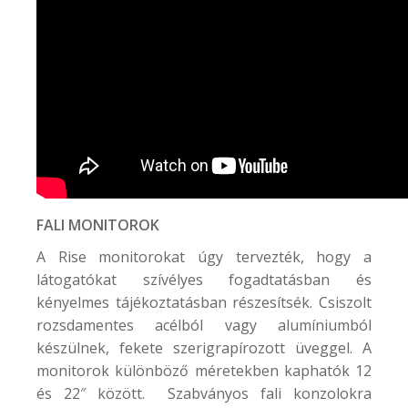
FALI MONITOROK
A Rise monitorokat úgy tervezték, hogy a
látogatókat szívélyes fogadtatásban és
kényelmes tájékoztatásban részesítsék. Csiszolt
rozsdamentes acélból vagy alumíniumból
készülnek, fekete szerigrapírozott üveggel. A
monitorok különböző méretekben kaphatók 12
és 22″ között. Szabványos fali konzolokra