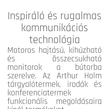
Inspiráló és rugalmas
kommunikációs
technológia
Motoros hajtású, kihúzható
és összecsukható
monitorok a bútorba
szerelve. Az
Arthur Holm
tárgyalótermek, irodák és
konferenciatermek
funkcionális megoldásaira