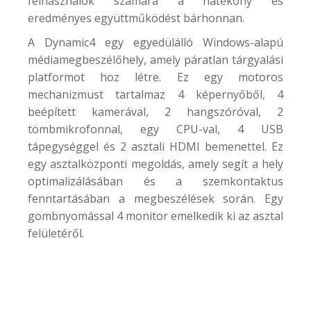
felhasználók számára a hatékony és
eredményes együttműködést bárhonnan.
A Dynamic4 egy egyedülálló Windows-alapú
médiamegbeszélőhely, amely páratlan tárgyalási
platformot hoz létre. Ez egy motoros
mechanizmust tartalmaz 4 képernyőből, 4
beépített kamerával, 2 hangszóróval, 2
tömbmikrofonnal, egy CPU-val, 4 USB
tápegységgel és 2 asztali HDMI bemenettel. Ez
egy asztalközponti megoldás, amely segít a hely
optimalizálásában és a szemkontaktus
fenntartásában a megbeszélések során. Egy
gombnyomással 4 monitor emelkedik ki az asztal
felületéről.