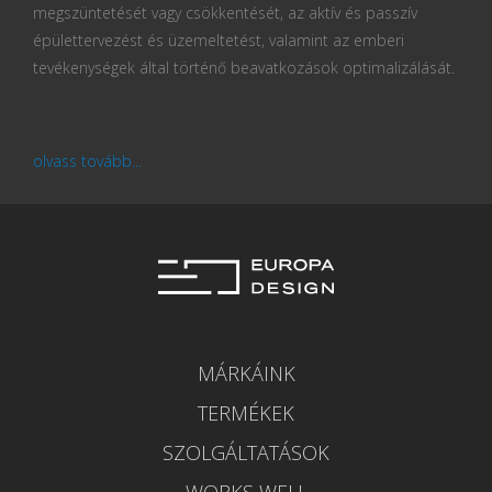
megszüntetését vagy csökkentését, az aktív és passzív
épülettervezést és üzemeltetést, valamint az emberi
tevékenységek által történő beavatkozások optimalizálását.
olvass tovább...
MÁRKÁINK
TERMÉKEK
SZOLGÁLTATÁSOK
WORKS WELL