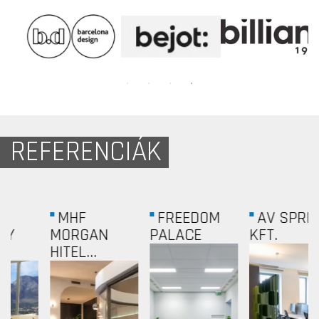
REFERENCIÁK
AV SPRING
RÓMAI
HUNGAROCONTROL
KFT.
TENISZ...