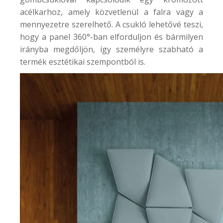
acélkarhoz, amely közvetlenül a falra vagy a
mennyezetre szerelhető. A csukló lehetővé teszi,
hogy a panel 360°-ban elforduljon és bármilyen
irányba megdőljön, így személyre szabható a
termék esztétikai szempontból is.