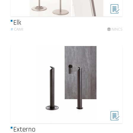
Elk
#
CAIMI
NINCS
Externo