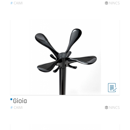
#
CAIMI
NINCS
Gioia
#
CAIMI
NINCS