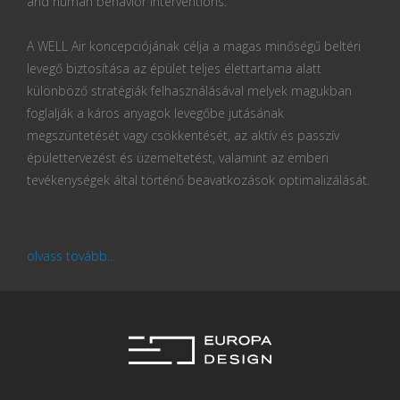
and human behavior interventions.
A WELL Air koncepciójának célja a magas minőségű beltéri
levegő biztosítása az épület teljes élettartama alatt
különböző stratégiák felhasználásával melyek magukban
foglalják a káros anyagok levegőbe jutásának
megszüntetését vagy csökkentését, az aktív és passzív
épülettervezést és üzemeltetést, valamint az emberi
tevékenységek által történő beavatkozások optimalizálását.
olvass tovább...