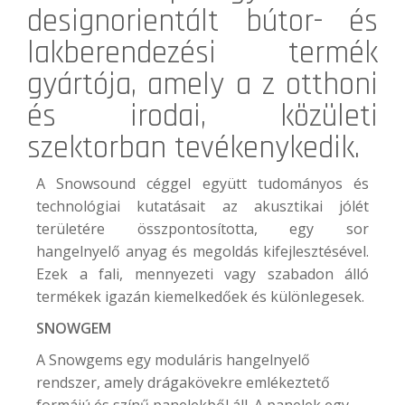
designorientált bútor- és
lakberendezési termék
gyártója, amely a z otthoni
és irodai, közületi
szektorban tevékenykedik.
A Snowsound céggel együtt tudományos és
technológiai kutatásait az akusztikai jólét
területére összpontosította, egy sor
hangelnyelő anyag és megoldás kifejlesztésével.
Ezek a fali, mennyezeti vagy szabadon álló
termékek igazán kiemelkedőek és különlegesek.
SNOWGEM
A Snowgems egy moduláris hangelnyelő
rendszer, amely drágakövekre emlékeztető
formájú és színű panelekből áll. A panelek egy