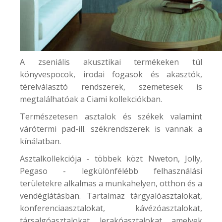
A zseniális akusztikai termékeken túl
könyvespocok,
irodai fogasok és akasztók
,
térelválasztó rendszerek, szemetesek is
megtalálhatóak a Ciami kollekciókban.
Természetesen asztalok és székek valamint
várótermi pad-ill. székrendszerek is vannak a
kínálatban.
Asztalkollekciója - többek közt Nweton, Jolly,
Pegaso - legkülönfélébb felhasználási
területekre alkalmas a munkahelyen, otthon és a
vendéglátásban. Tartalmaz tárgyalóasztalokat,
konferenciaasztalokat, kávézóasztalokat,
társalgóasztalokat, lerakóasztalokat, amelyek