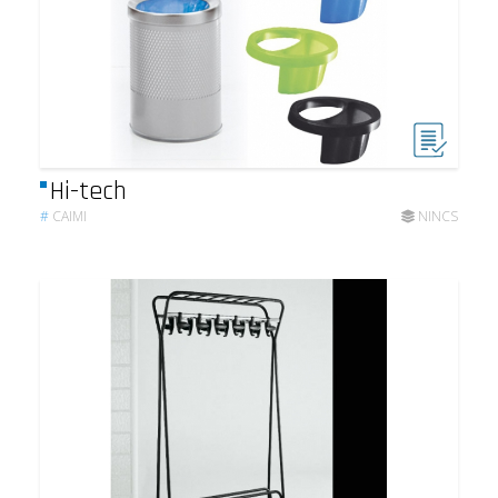
Hi-tech
#
CAIMI
NINCS