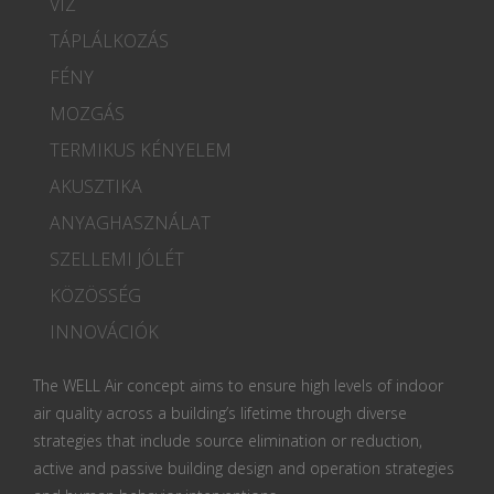
VÍZ
TÁPLÁLKOZÁS
FÉNY
MOZGÁS
TERMIKUS KÉNYELEM
AKUSZTIKA
ANYAGHASZNÁLAT
SZELLEMI JÓLÉT
KÖZÖSSÉG
INNOVÁCIÓK
The WELL Air concept aims to ensure high levels of indoor
air quality across a building’s lifetime through diverse
strategies that include source elimination or reduction,
active and passive building design and operation strategies