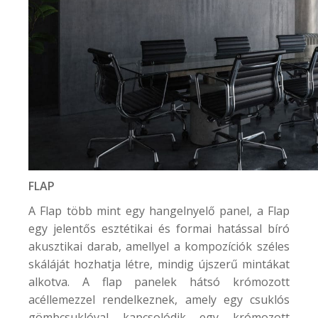
FLAP
A Flap több mint egy hangelnyelő panel, a Flap
egy jelentős esztétikai és formai hatással bíró
akusztikai darab, amellyel a kompozíciók széles
skáláját hozhatja létre, mindig újszerű mintákat
alkotva. A flap panelek hátsó krómozott
acéllemezzel rendelkeznek, amely egy csuklós
gömbcsuklóval kapcsolódik egy krómozott