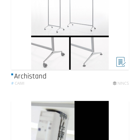
Archistand
#
CAIMI
NINCS