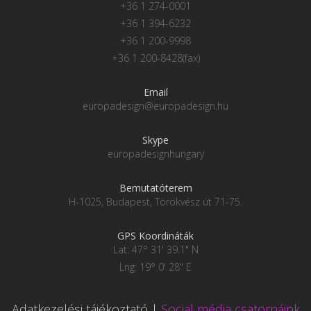
+36 1 274-0001
+36 1 394-6232
+36 1 200-9998
+36 1 200-8428(fax)
Email
europadesign@europadesign.hu
Skype
europadesignhungary
Bemutatóterem
H-1025, Budapest, Törökvész út 71-75.
GPS Koordináták
Lat: 47° 31' 39.1" N
Lng: 19° 0' 28" E
Adatkezelési tájékoztató
|
Social média csatornáink