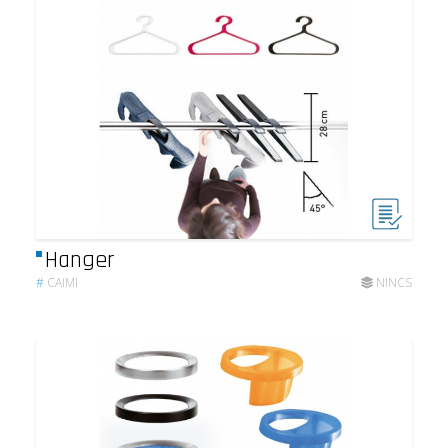
Hanger
#
CAIMI
NINCS