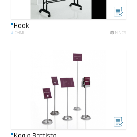
Hook
#
CAIMI
NINCS
Koala Battista