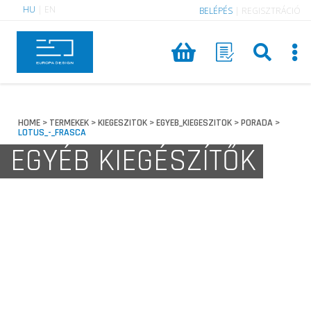
HU
|
EN
BELÉPÉS
|
REGISZTRÁCIÓ
HOME
TERMEKEK
KIEGESZITOK
EGYEB_KIEGESZITOK
PORADA
>
>
>
>
>
LOTUS_-_FRASCA
EGYÉB KIEGÉSZÍTŐK