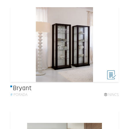
Bryant
#
PORADA
NINCS