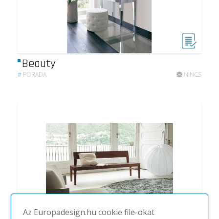
Beauty
#
PORADA
NINCS
Az Europadesign.hu cookie file-okat