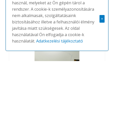
használ, melyeket az Ön gépén tárol a
rendszer. A cookie-k személyazonosítására
Listone
nem alkalmasak, szolgáltatásaink
#
PORADA
NINCS
×
biztosításához illetve a felhasználói élmény
javítása miatt szükségesek. Az oldal
használatával Ön elfogadja a cookie-k
használatát.
Adatkezelési tájékoztató
Saffo
#
PORADA
NINCS