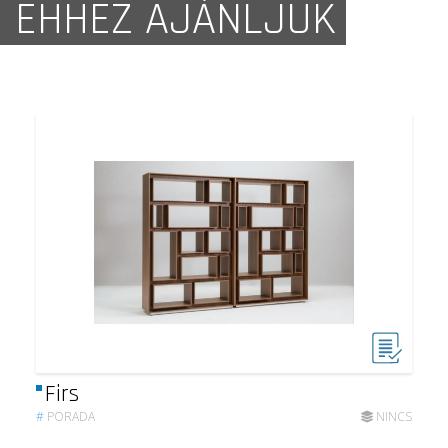
EHHEZ AJÁNLJUK
Firs
#
PORADA
NINCS