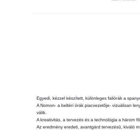
Egyedi, kézzel készített, különleges faliórák a spa
A Nomon- a beltéri órák piacvezetõje- vizuálisan l
válik.
A kreativitás, a tervezés és a technológia a három fõ
Az eredmény eredeti, avantgárd tervezésû, kiváló m