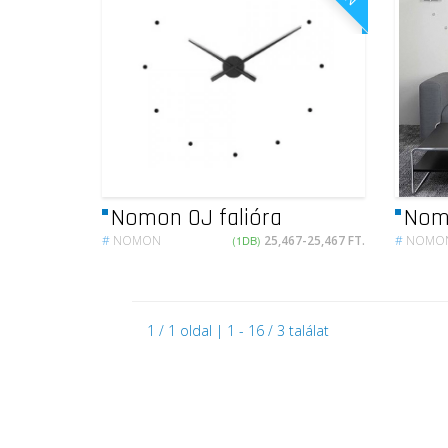
Nomon OJ falióra
Nom
#
NOMON
(1DB)
25,467-25,467 FT.
#
NOMO
1 / 1 oldal | 1 - 16 / 3 találat