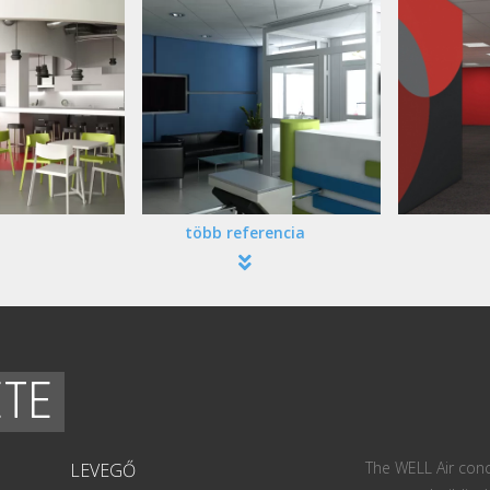
több referencia
ETE
The WELL Air conc
LEVEGŐ