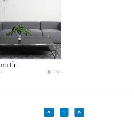
on Óra
N
NINCS
1