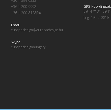
+36 1 394-6232
GPS Koordináták
+36 1 200-9998
Lat: 47° 31' 39.1"
+36 1 200-8428(fax)
Lng: 19° 0' 28" E
Email
europadesign@europadesign.hu
Skype
europadesignhungary