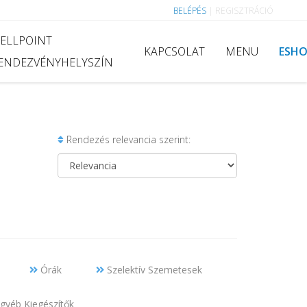
BELÉPÉS
|
REGISZTRÁCIÓ
ELLPOINT
KAPCSOLAT
MENU
ESH
ENDEZVÉNYHELYSZÍN
Rendezés relevancia szerint:
Órák
Szelektív Szemetesek
gyéb Kiegészítők