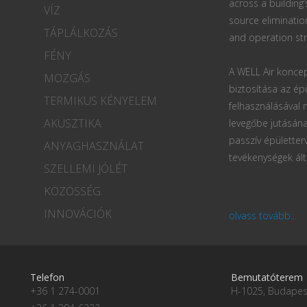
across a building’
VÍZ
source eliminatio
TÁPLÁLKOZÁS
and operation str
FÉNY
A WELL Air koncep
MOZGÁS
biztosítása az ép
TERMIKUS KÉNYELEM
felhasználásával
AKUSZTIKA
levegőbe jutásána
passzív épületter
ANYAGHASZNÁLAT
tevékenységek ált
SZELLEMI JÓLÉT
KÖZÖSSÉG
INNOVÁCIÓK
olvass tovább...
Telefon
Bemutatóterem
+36 1 274-0001
H-1025, Budapest