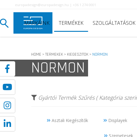
europadesign@europadesign.hu | +36 1 274 0001
MÁRKÁINK
TERMÉKEK
SZOLGÁLTATÁSOK
HOME
TERMEKEK
KIEGESZITOK
NORMON
>
>
>
NORMON
Gyártói Termék Szűrés ( Kategória szerin
Asztali Kiegészítők
Displayek
Szemetesek