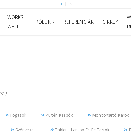
HU
|
EN
WORKS
W
RÓLUNK
REFERENCIÁK
CIKKEK
WELL
R
t )
Fogasok
Kültéri Kaspók
Monitortartó Karok
Szőnyegek
Tablet - Laptop És Pc Tartók
E