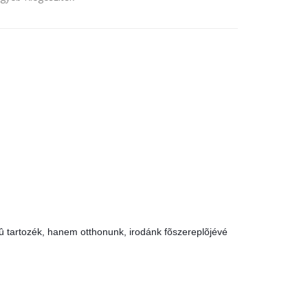
û tartozék, hanem otthonunk, irodánk fõszereplõjévé