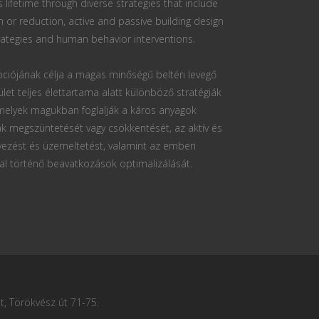
s lifetime through diverse strategies that include
n or reduction, active and passive building design
ategies and human behavior interventions.
ciójának célja a magas minőségű beltéri levegő
ület teljes élettartama alatt különböző stratégiák
 melyek magukban foglalják a káros anyagok
k megszüntetését vagy csökkentését, az aktív és
vezést és üzemeltetést, valamint az emberi
al történő beavatkozások optimalizálását.
, Törökvész út 71-75.