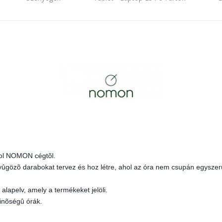
nyol NOMON cégtõl.
enyûgözõ darabokat tervez és hoz létre, ahol az óra nem csupán egyszer
 alapelv, amely a termékeket jelöli.
inõségû órák.