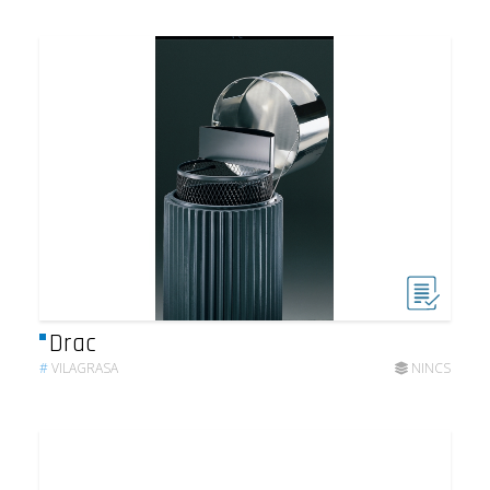
Drac
#
VILAGRASA
NINCS