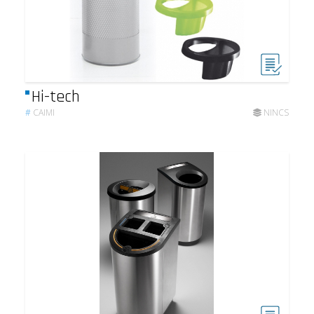
Hi-tech
#
CAIMI
NINCS