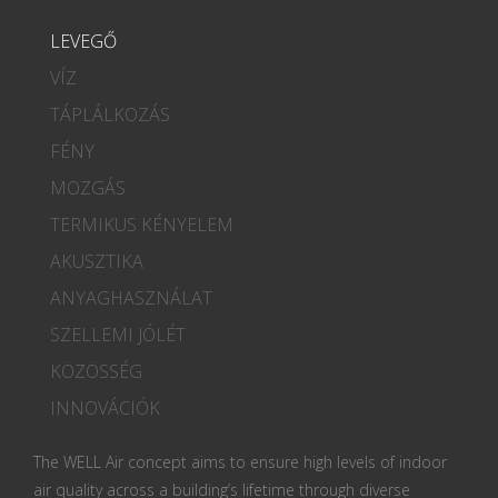
LEVEGŐ
VÍZ
TÁPLÁLKOZÁS
FÉNY
MOZGÁS
TERMIKUS KÉNYELEM
AKUSZTIKA
ANYAGHASZNÁLAT
SZELLEMI JÓLÉT
KÖZÖSSÉG
INNOVÁCIÓK
The WELL Air concept aims to ensure high levels of indoor
air quality across a building’s lifetime through diverse