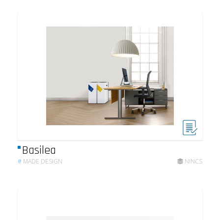
Basilea
#
MADE DESIGN
NINCS