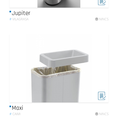
Jupiter
#
VILAGRASA
NINCS
Maxi
#
CAIMI
NINCS