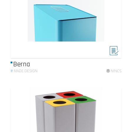
Berna
#
MADE DESIGN
NINCS