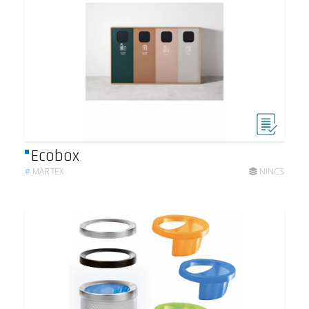
Ecobox
#
MARTEX
NINCS