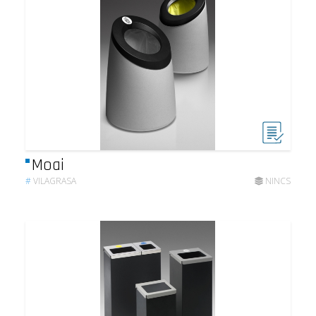
Moai
#
VILAGRASA
NINCS