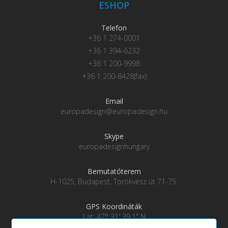
ESHOP
Telefon
+36 1 274-0001
+36 1 394-6232
+36 1 200-9998
+36 1 200-8428(fax)
Email
europadesign@europadesign.hu
Skype
europadesignhungary
Bemutatóterem
H-1025, Budapest, Törökvész út 71-75.
GPS Koordináták
Lat: 47° 31' 39.1" N