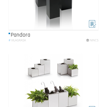
Pandora
#
VILAGRASA
NINCS