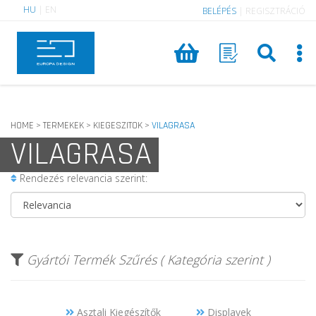
HU
|
EN
BELÉPÉS
|
REGISZTRÁCIÓ
HOME
TERMEKEK
KIEGESZITOK
VILAGRASA
>
>
>
VILAGRASA
Rendezés relevancia szerint:
Gyártói Termék Szűrés ( Kategória szerint )
Asztali Kiegészítők
Displayek