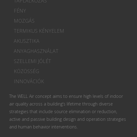
TÁPLÁLKOZÁS
FÉNY
MOZGÁS
TERMIKUS KÉNYELEM
AKUSZTIKA
ANYAGHASZNÁLAT
SZELLEMI JÓLÉT
KÖZÖSSÉG
INNOVÁCIÓK
The WELL Air concept aims to ensure high levels of indoor
air quality across a building’s lifetime through diverse
strategies that include source elimination or reduction,
active and passive building design and operation strategies
and human behavior interventions.