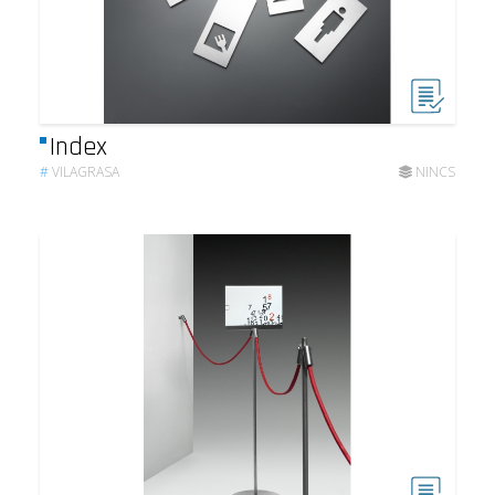
Index
#
VILAGRASA
NINCS