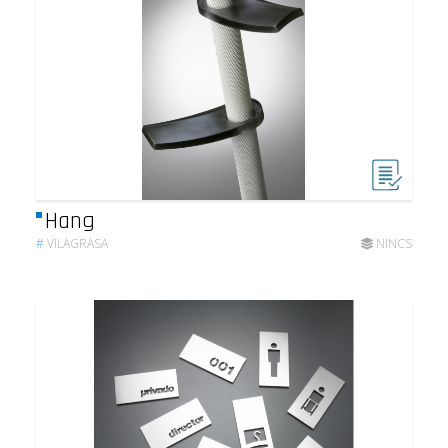
Hang
#
VILAGRASA
NINCS