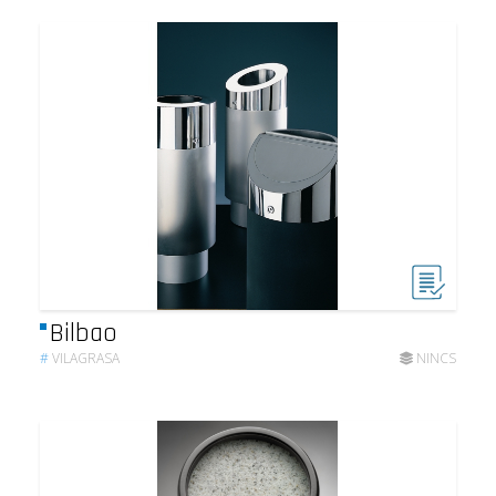
Bilbao
#
VILAGRASA
NINCS