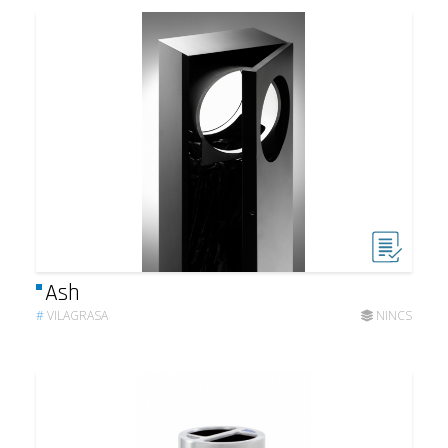
Ash
#
VILAGRASA
NINCS