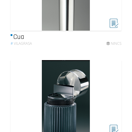
Cua
#
VILAGRASA
NINCS