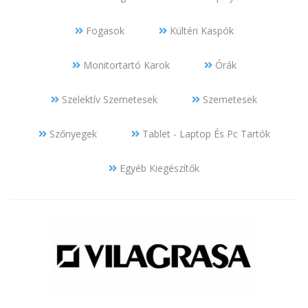
Fogasok
Kültéri Kaspók
Monitortartó Karok
Órák
Szelektív Szemetesek
Szemetesek
Szőnyegek
Tablet - Laptop És Pc Tartók
Egyéb Kiegészítők