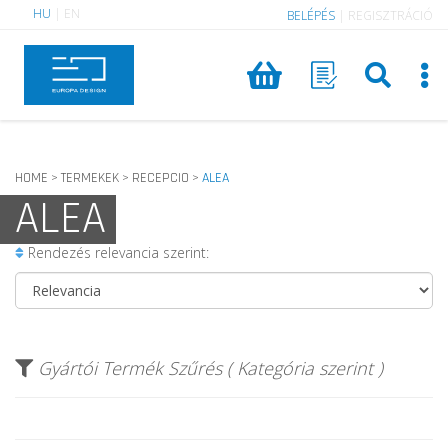
HU
|
EN
BELÉPÉS
|
REGISZTRÁCIÓ
HOME
TERMEKEK
RECEPCIO
ALEA
>
>
>
ALEA
Rendezés relevancia szerint:
Gyártói Termék Szűrés ( Kategória szerint )