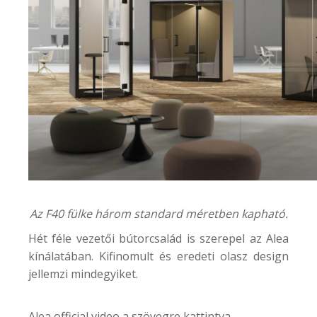
Az F40 fülke három standard méretben kapható.
Hét féle vezetői bútorcsalád is szerepel az Alea
kínálatában. Kifinomult és eredeti olasz design
jellemzi mindegyiket.
Alea official video a szövegre kattintva