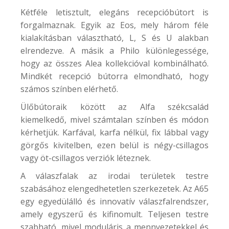
Kétféle letisztult, elegáns recepcióbútort is
forgalmaznak. Egyik az
Eos
, mely három féle
kialakításban választható, L, S és U alakban
elrendezve. A másik a
Philo
különlegessége,
hogy az összes Alea kollekcióval kombinálható.
Mindkét recepció bútorra elmondható, hogy
számos színben elérhető.
Ülőbútoraik között az Alfa székcsalád
kiemelkedő, mivel számtalan színben és módon
kérhetjük. Karfával, karfa nélkül, fix lábbal vagy
görgős kivitelben, ezen belül is négy-csillagos
vagy öt-csillagos verziók léteznek.
A válaszfalak az irodai területek testre
szabásához elengedhetetlen szerkezetek. Az
A65
egy egyedülálló és innovatív válaszfalrendszer,
amely egyszerű és kifinomult. Teljesen testre
szabható, mivel moduláris a mennyezetekkel és