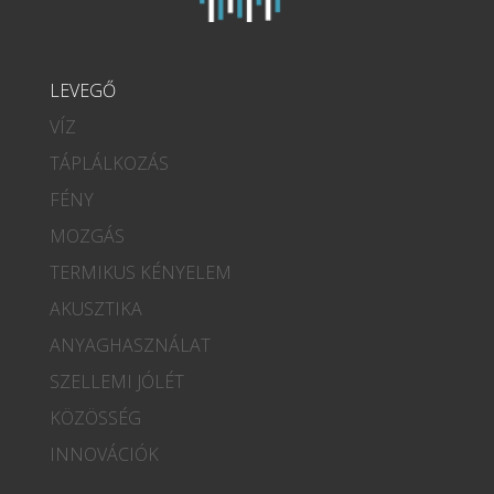
LEVEGŐ
VÍZ
TÁPLÁLKOZÁS
FÉNY
MOZGÁS
TERMIKUS KÉNYELEM
AKUSZTIKA
ANYAGHASZNÁLAT
SZELLEMI JÓLÉT
KÖZÖSSÉG
INNOVÁCIÓK