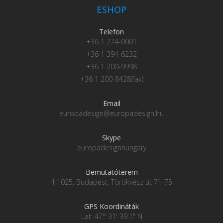
ESHOP
Telefon
+36 1 274-0001
+36 1 394-6232
+36 1 200-9998
+36 1 200-8428(fax)
Email
europadesign@europadesign.hu
Skype
europadesignhungary
Bemutatóterem
H-1025, Budapest, Törökvész út 71-75.
GPS Koordináták
Lat: 47° 31' 39.1" N