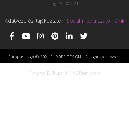
Lng: 19° 0' 28" E
Adatkezelési tájékoztató
|
Social média csatornáink
Europadesign © 2021 EUROPA DESIGN | All rights reserved |
Powered By Twipsi © MVC Framework