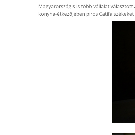
Magyarországis is több vállalat választot
konyha-étkezőjében piros Catifa székeket 