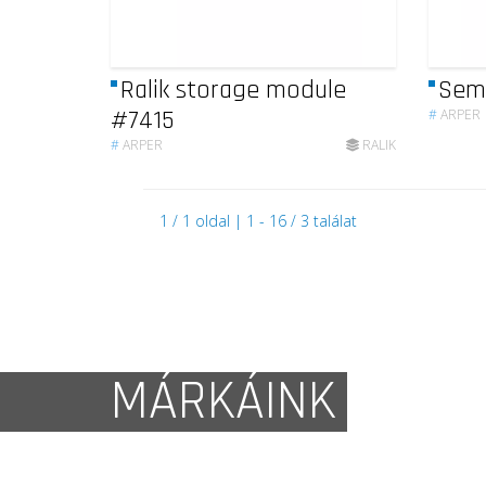
Ralik storage module
Sem
#7415
#
ARPER
#
ARPER
RALIK
1 / 1 oldal | 1 - 16 / 3 találat
MÁRKÁINK