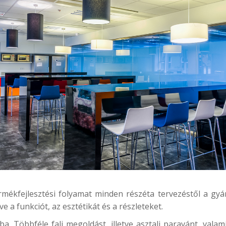
rmékfejlesztési folyamat minden részéta tervezéstől a gy
 a funkciót, az esztétikát és a részleteket.
ba. Többféle fali megoldást, illetve asztali paravánt, valam