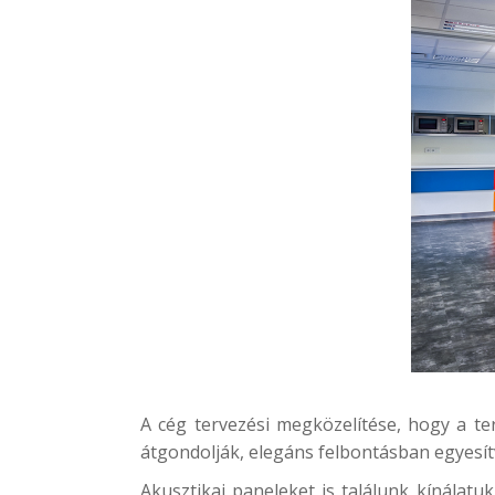
A cég tervezési megközelítése, hogy a te
átgondolják, elegáns felbontásban egyesítve
Akusztikai paneleket is találunk kínálatuk