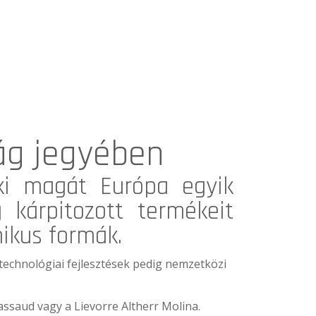
ág jegyében
ki magát Európa egyik
 kárpitozott termékeit
nikus formák.
echnológiai fejlesztések pedig nemzetközi
ssaud vagy a Lievorre Altherr Molina.