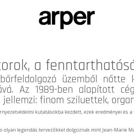
torok, a fenntarthatós
bőrfeldolgozó üzemből nőtte 
ává. Az 1989-ben alapított cég
 jellemzi: finom sziluettek, orga
rnyezetvédelmi kutatásokba kezdett, ezek eredményei és a t
s olyan legendás tervezőkkel dolgoznak mint Jean-Marie Ma