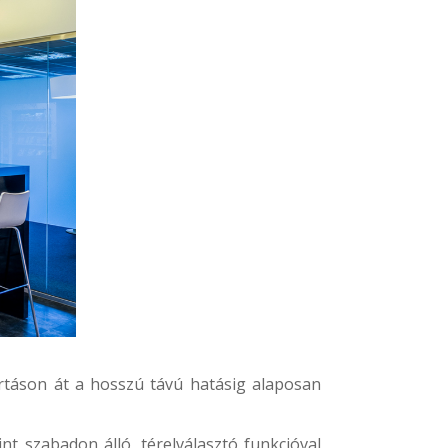
ártáson át a hosszú távú hatásig alaposan
int szabadon álló, térelválasztó funkcióval