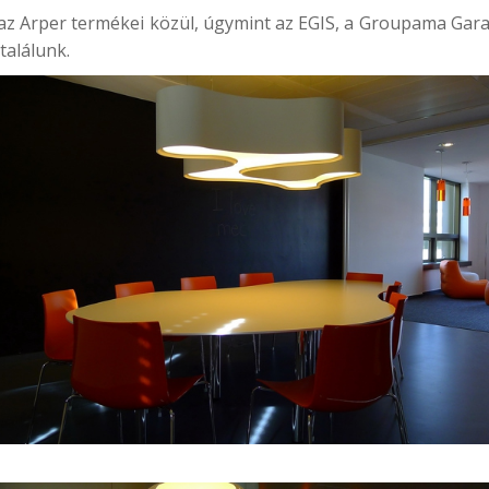
t az Arper termékei közül, úgymint az EGIS, a Groupama Gara
találunk.