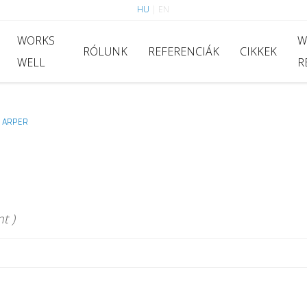
HU
|
EN
WORKS
W
RÓLUNK
REFERENCIÁK
CIKKEK
WELL
R
ARPER
>
t )