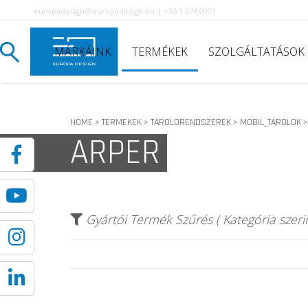
europadesign@europadesign.hu | +36 1 274 0001
MÁRKÁINK
TERMÉKEK
SZOLGÁLTATÁSOK
HOME
TERMEKEK
TAROLORENDSZEREK
MOBIL_TAROLOK
>
>
>
ARPER
Gyártói Termék Szűrés ( Kategória szerin