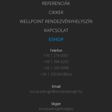
REFERENCIÁK
CIKKEK
WELLPOINT RENDEZVÉNYHELYSZÍN
KAPCSOLAT
ESHOP
Telefon
+36 1 274-0001
+36 1 394-6232
+36 1 200-9998
+36 1 200-8428(fax)
Email
europadesign@europadesign.hu
Skype
europadesignhungary