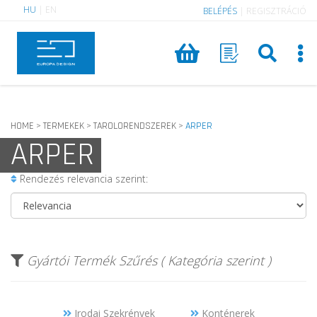
HU
|
EN
BELÉPÉS
|
REGISZTRÁCIÓ
HOME
TERMEKEK
TAROLORENDSZEREK
ARPER
>
>
>
ARPER
Rendezés relevancia szerint:
Gyártói Termék Szűrés ( Kategória szerint )
Irodai Szekrények
Konténerek