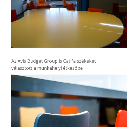
Az
Avis Budget Group
is Catifa székeket
választott a munkahelyi étkezőbe.