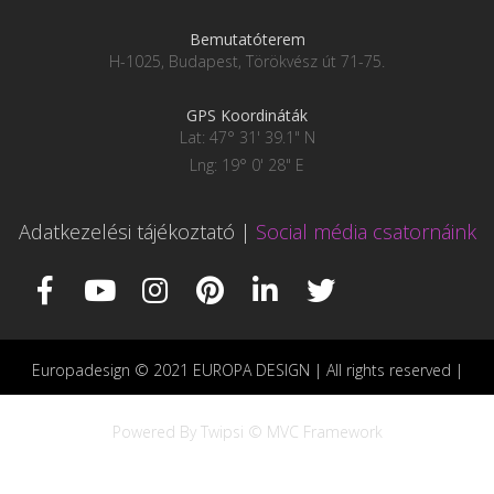
Bemutatóterem
H-1025, Budapest, Törökvész út 71-75.
GPS Koordináták
Lat: 47° 31' 39.1" N
Lng: 19° 0' 28" E
Adatkezelési tájékoztató
|
Social média csatornáink
Europadesign © 2021 EUROPA DESIGN | All rights reserved |
Powered By Twipsi © MVC Framework