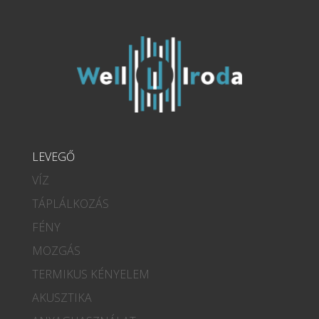
LEVEGŐ
VÍZ
TÁPLÁLKOZÁS
FÉNY
MOZGÁS
TERMIKUS KÉNYELEM
AKUSZTIKA