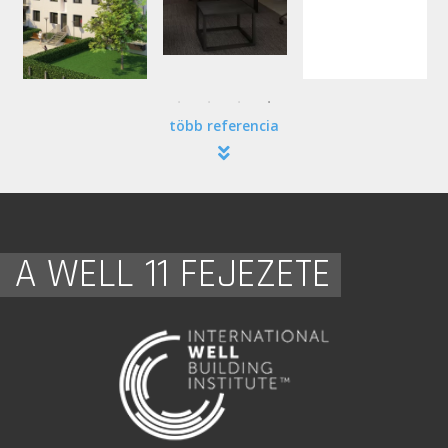
több referencia
A WELL 11 FEJEZETE