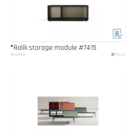
Ralik storage module #7415
#
ARPER
RALIK