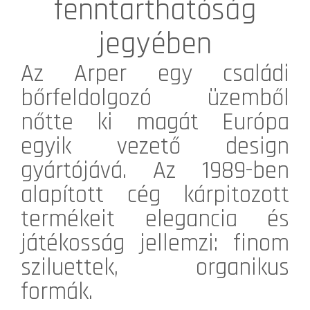
fenntarthatóság
jegyében
Az
Arper
egy családi
bőrfeldolgozó üzemből
nőtte ki magát Európa
egyik vezető design
gyártójává. Az 1989-ben
alapított cég kárpitozott
termékeit elegancia és
játékosság jellemzi: finom
sziluettek, organikus
formák.