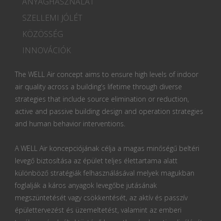
ANYAGHASZNÁLAT
SZELLEMI JÓLÉT
KÖZÖSSÉG
INNOVÁCIÓK
The WELL Air concept aims to ensure high levels of indoor
air quality across a building’s lifetime through diverse
strategies that include source elimination or reduction,
active and passive building design and operation strategies
and human behavior interventions.
A WELL Air koncepciójának célja a magas minőségű beltéri
levegő biztosítása az épület teljes élettartama alatt
különböző stratégiák felhasználásával melyek magukban
foglalják a káros anyagok levegőbe jutásának
megszüntetését vagy csökkentését, az aktív és passzív
épülettervezést és üzemeltetést, valamint az emberi