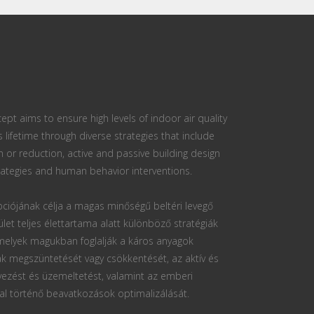
ept aims to ensure high levels of indoor air quality
s lifetime through diverse strategies that include
n or reduction, active and passive building design
ategies and human behavior interventions.
ciójának célja a magas minőségű beltéri levegő
ület teljes élettartama alatt különböző stratégiák
 melyek magukban foglalják a káros anyagok
k megszüntetését vagy csökkentését, az aktív és
vezést és üzemeltetést, valamint az emberi
al történő beavatkozások optimalizálását.