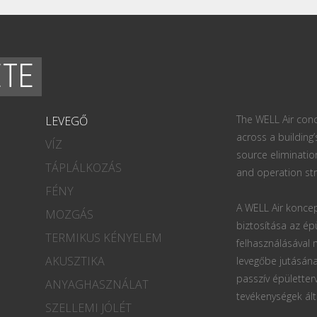
ETE
The WELL Air conc
LEVEGŐ
across a building’
VÍZ
source eliminatio
TÁPLÁLKOZÁS
and operation str
FÉNY
A WELL Air koncep
MOZGÁS
biztosítása az ép
TERMIKUS KÉNYELEM
felhasználásával
AKUSZTIKA
levegőbe jutásána
passzív épületter
ANYAGHASZNÁLAT
tevékenységek ált
SZELLEMI JÓLÉT