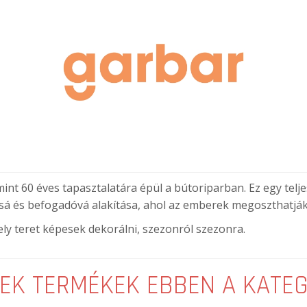
nt 60 éves tapasztalatára épül a bútoriparban. Ez egy telje
sá és befogadóvá alakítása, ahol az emberek megoszthatják a
ly teret képesek dekorálni, szezonról szezonra.
EK TERMÉKEK EBBEN A KATE