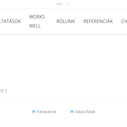
HU
|
EN
WORKS
LTATÁSOK
RÓLUNK
REFERENCIÁK
CI
WELL
t )
Paravánok
Válaszfalak