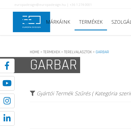
europadesign@europadesign.hu | +36 1 274 0001
MÁRKÁINK
TERMÉKEK
SZOLGÁ
HOME
TERMEKEK
TERELVALASZTOK
GARBAR
>
>
>
GARBAR
Gyártói Termék Szűrés ( Kategória szerin