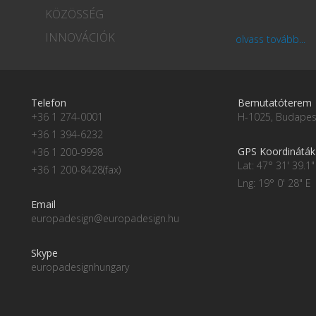
KÖZÖSSÉG
INNOVÁCIÓK
olvass tovább...
Telefon
Bemutatóterem
+36 1 274-0001
H-1025, Budapest
+36 1 394-6232
GPS Koordináták
+36 1 200-9998
Lat: 47° 31' 39.1"
+36 1 200-8428(fax)
Lng: 19° 0' 28" E
Email
europadesign@europadesign.hu
Skype
europadesignhungary