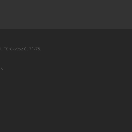
, Törökvész út 71-75.
 N