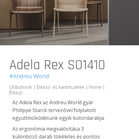
Adela Rex SO1410
#Andreu World
Ülőbútorok | Étkező- és kantinszékek | Home |
Étkező
Az Adela Rex az Andreu World gyár
Philippe Starck tervezővel folytatott
együttműködésünk egyik bútordarabja.
Az ergonómia megvalósítása 3
különböző darab tökéletes és pontos