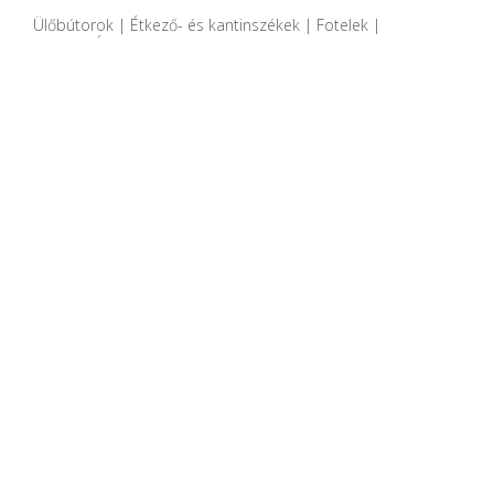
Ülőbútorok | Étkező- és kantinszékek | Fotelek |
Home | Étkező
Az Adela Rex termékcsalád diófából
készült lounge bútora. Kárpitozott
változatban is kapható.
MEGNÉZEM
EHHEZ AJÁNLJUK