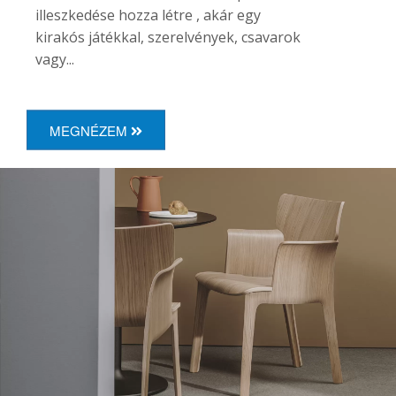
illeszkedése hozza létre , akár egy
kirakós játékkal, szerelvények, csavarok
vagy...
MEGNÉZEM