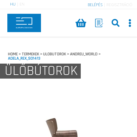
HU
|
EN
BELÉPÉS
|
REGISZTRÁCIÓ
HOME
TERMEKEK
ULOBUTOROK
ANDREU_WORLD
>
>
>
>
ADELA_REX_SO1413
ÜLŐBÚTOROK