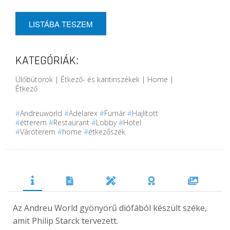
LISTÁBA TESZEM
KATEGÓRIÁK:
Ülőbútorok | Étkező- és kantinszékek | Home |
Étkező
#
Andreuworld
#
Adelarex
#
Furnár
#
Hajlított
#
étterem
#
Restaurant
#
Lobby
#
Hotel
#
Váróterem
#
home
#
étkezőszék
Az Andreu World gyönyörű diófából készült széke,
amit Philip Starck tervezett.