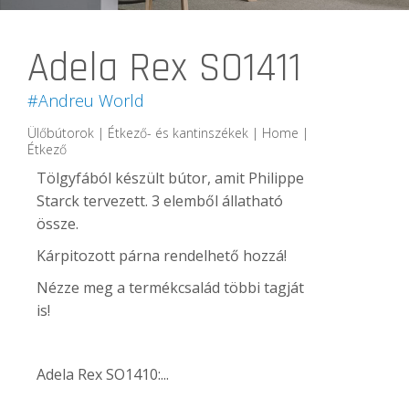
Adela Rex SO1411
#Andreu World
Ülőbútorok | Étkező- és kantinszékek | Home |
Étkező
Tölgyfából készült bútor, amit Philippe
Starck tervezett. 3 elemből állatható
össze.
Kárpitozott párna rendelhető hozzá!
Nézze meg a termékcsalád többi tagját
is!
Adela Rex SO1410:...