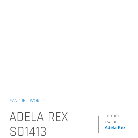
#ANDREU WORLD
ADELA REX
Termék
család
SO1413
Adela Rex