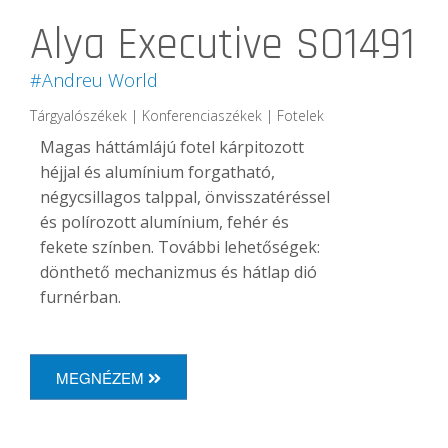
Alya Executive SO1491
#Andreu World
Tárgyalószékek | Konferenciaszékek | Fotelek
Magas háttámlájú fotel kárpitozott
héjjal és alumínium forgatható,
négycsillagos talppal, önvisszatéréssel
és polírozott alumínium, fehér és
fekete színben.
További lehetőségek:
dönthető mechanizmus és hátlap dió
furnérban.
MEGNÉZEM