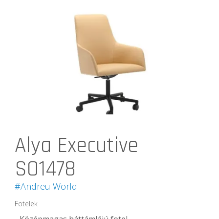
Alya Executive
SO1478
#Andreu World
Fotelek
Középmagas háttámlájú fotel