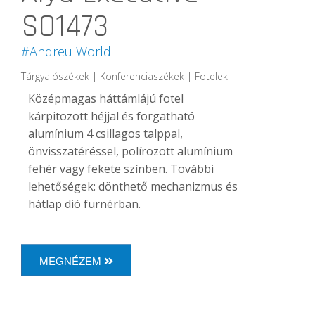
SO1473
#Andreu World
Tárgyalószékek | Konferenciaszékek | Fotelek
Középmagas háttámlájú fotel
kárpitozott héjjal és forgatható
alumínium 4 csillagos talppal,
önvisszatéréssel, polírozott alumínium
fehér vagy fekete színben. További
lehetőségek: dönthető mechanizmus és
hátlap dió furnérban.
MEGNÉZEM