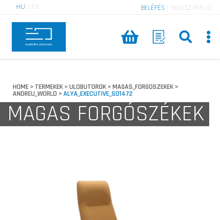
HU
|
EN
BELÉPÉS
|
REGISZTRÁCIÓ
HOME
TERMEKEK
ULOBUTOROK
MAGAS_FORGOSZEKEK
>
>
>
>
ANDREU_WORLD
ALYA_EXECUTIVE_SO1472
>
MAGAS FORGÓSZÉKEK