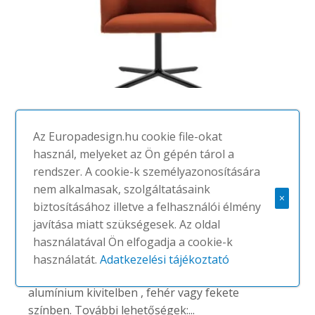
Alya Executive SO1479
Az Europadesign.hu cookie file-okat
használ, melyeket az Ön gépén tárol a
#Andreu World
rendszer. A cookie-k személyazonosítására
Tárgyalószékek | Konferenciaszékek | Fotelek
nem alkalmasak, szolgáltatásaink
×
Szélesebb verzió.
Középmagas
biztosításához illetve a felhasználói élmény
háttámlájú fotel kárpitozott üléssel és
javítása miatt szükségesek. Az oldal
háttámlával, valamint alumínium
használatával Ön elfogadja a cookie-k
forgatható 4 csillagos talppal,
használatát.
Adatkezelési tájékoztató
önvisszatéréssel és polírozott
alumínium kivitelben , fehér vagy fekete
színben.
További lehetőségek:...