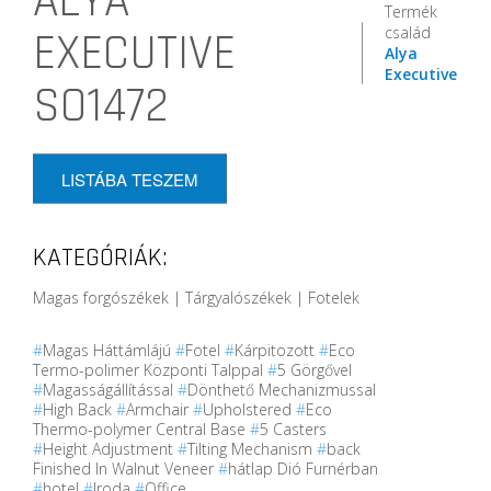
ALYA
Termék
család
EXECUTIVE
Alya
Executive
SO1472
LISTÁBA TESZEM
KATEGÓRIÁK:
Magas forgószékek | Tárgyalószékek | Fotelek
#
Magas Háttámlájú
#
Fotel
#
Kárpitozott
#
Eco
Termo-polimer Központi Talppal
#
5 Görgővel
#
Magasságállítással
#
Dönthető Mechanizmussal
#
High Back
#
Armchair
#
Upholstered
#
Eco
Thermo-polymer Central Base
#
5 Casters
#
Height Adjustment
#
Tilting Mechanism
#
back
Finished In Walnut Veneer
#
hátlap Dió Furnérban
#
hotel
#
Iroda
#
Office