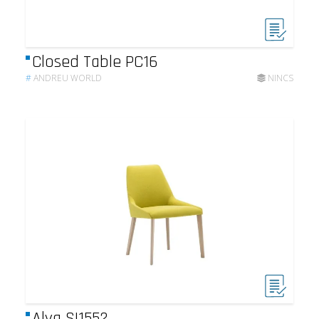
Closed Table PC16
#
ANDREU WORLD
NINCS
Alya SI1552