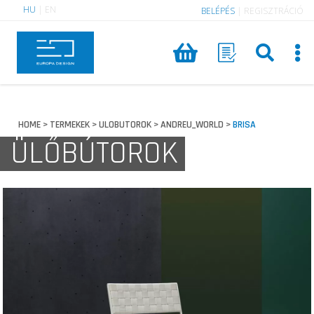
HU
|
EN
BELÉPÉS
|
REGISZTRÁCIÓ
HOME
TERMEKEK
ULOBUTOROK
ANDREU_WORLD
BRISA
>
>
>
>
ÜLŐBÚTOROK