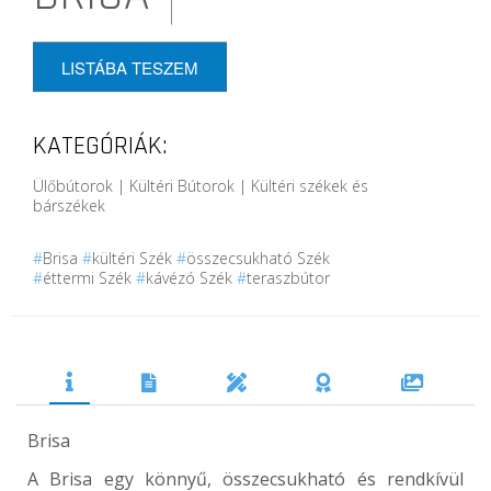
LISTÁBA TESZEM
KATEGÓRIÁK:
Ülőbútorok | Kültéri Bútorok | Kültéri székek és
bárszékek
#
Brisa
#
kültéri Szék
#
összecsukható Szék
#
éttermi Szék
#
kávézó Szék
#
teraszbútor
Brisa
A Brisa egy könnyű, összecsukható és rendkívül