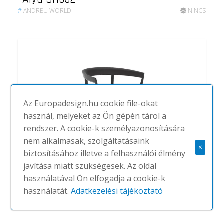
#
ANDREU WORLD
NINCS
Az Europadesign.hu cookie file-okat
használ, melyeket az Ön gépén tárol a
rendszer. A cookie-k személyazonosítására
nem alkalmasak, szolgáltatásaink
×
biztosításához illetve a felhasználói élmény
javítása miatt szükségesek. Az oldal
Carola SO0907
használatával Ön elfogadja a cookie-k
használatát.
Adatkezelési tájékoztató
#
ANDREU WORLD
NINCS