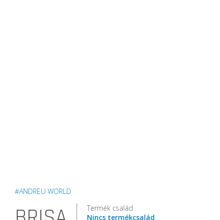
#ANDREU WORLD
Termék család
BRISA
Nincs termékcsalád