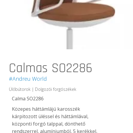
Calmas SO2286
#Andreu World
Ülőbútorok | Dolgozói forgószékek
Calma SO2286
Közepes háttámlájú karosszék
kárpitozott üléssel és háttámlával,
központi forgó talppal, dönthető
rendszerrel, alumíniumból, 5 kerékkel,