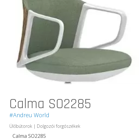
Calma SO2285
#Andreu World
Ülőbútorok | Dolgozói forgószékek
Calma SO2285