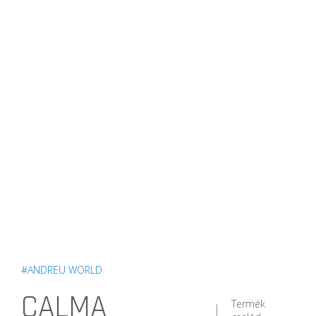
#ANDREU WORLD
CALMA
Termék