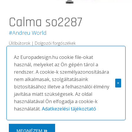
Calma so2287
#Andreu World
Ülőbútorok | Dolgozói forgószékek
Calma SO2287
Az Europadesign.hu cookie file-okat
Közepes háttámlájú karosszék
használ, melyeket az Ön gépén tárol a
kárpitozott üléssel és háttámlával,
rendszer. A cookie-k személyazonosítására
központi forgó talppal, dönthető
nem alkalmasak, szolgáltatásaink
×
rendszerrel, Eco termopolimerből
biztosításához illetve a felhasználói élmény
készült, 5 kerékkel, állítható
javítása miatt szükségesek. Az oldal
magasságú, fekete kivitelben. Háttámla
használatával Ön elfogadja a cookie-k
opció diófából.
használatát.
Adatkezelési tájékoztató
MEGNÉZEM