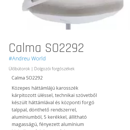
Calma SO2292
#Andreu World
Ülőbútorok | Dolgozói forgószékek
Calma SO2292
Közepes háttámlájú karosszék
kárpitozott üléssel, technikai szövetből
készült háttámlával és központi forgó
talppal, dönthető rendszerrel,
alumíniumból, 5 kerékkel, állítható
magasságú, fényezett alumínium