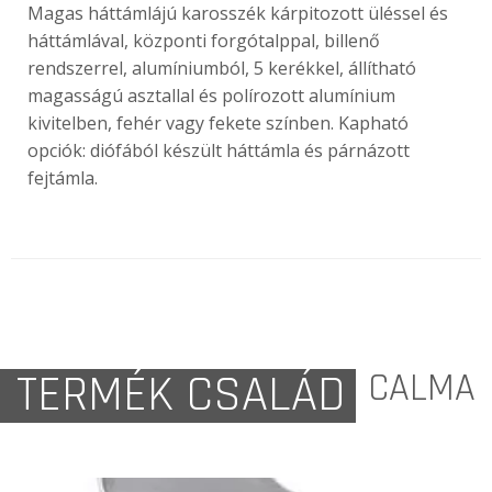
Magas háttámlájú karosszék kárpitozott üléssel és
háttámlával, központi forgótalppal, billenő
rendszerrel, alumíniumból, 5 kerékkel, állítható
magasságú asztallal és polírozott alumínium
kivitelben, fehér vagy fekete színben. Kapható
opciók: diófából készült háttámla és párnázott
fejtámla.
TERMÉK CSALÁD
CALMA