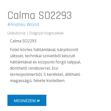
Calma SO2293
#Andreu World
Ülőbútorok | Dolgozói forgószékek
Calma SO2293
Fotel köztes háttámlával, kárpitozott
üléssel, technikai szövetből készült
háttámlával és központi forgó talppal,
dönthető rendszerrel, Eco
termopolimerből, 5 kerékkel, állítható
magasságú, fekete kivitelben.
MEGNÉZEM