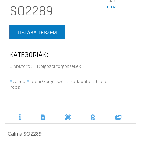
család
SO2289
calma
LISTÁBA TESZEM
KATEGÓRIÁK:
Ülőbútorok | Dolgozói forgószékek
#
Calma
#
irodai Görgősszék
#
irodabútor
#
hibrid
Iroda
Calma SO2289