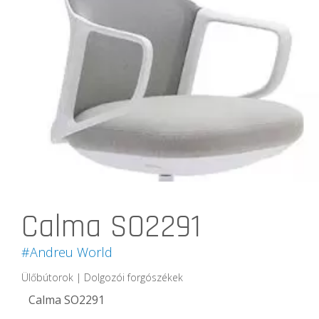
Calma SO2291
#Andreu World
Ülőbútorok | Dolgozói forgószékek
Calma SO2291