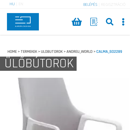
HU
|
EN
BELÉPÉS
|
REGISZTRÁCIÓ
HOME
TERMEKEK
ULOBUTOROK
ANDREU_WORLD
CALMA_SO2289
>
>
>
>
ÜLŐBÚTOROK