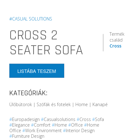
#CASUAL SOLUTIONS
CROSS 2
Termék
család
SEATER SOFA
Cross
LISTÁBA TESZEM
KATEGÓRIÁK:
Ülőbútorok | Szófák és fotelek | Home | Kanapé
#
Europadesign
#
Casualsolutions
#
Cross
#
Sofa
#
Elegance
#
Comfort
#
Home
#
Office
#
Home
Office
#
Work Environment
#
Interior Design
#
Furniture Design