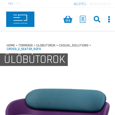
HU
|
EN
BELÉPÉS
|
REGISZTRÁCIÓ
HOME
TERMEKEK
ULOBUTOROK
CASUAL_SOLUTIONS
>
>
>
>
CROSS_2_SEATER_SOFA
ÜLŐBÚTOROK