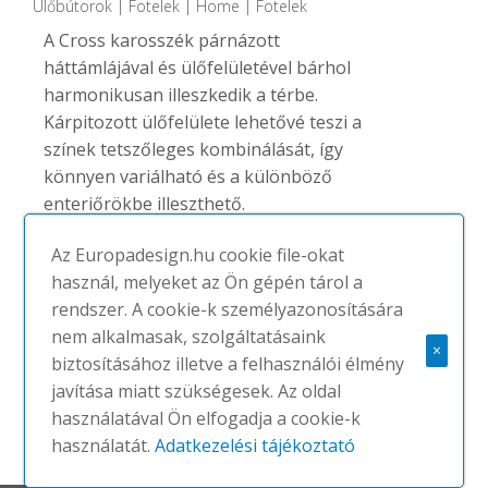
Ülőbútorok | Fotelek | Home | Fotelek
A Cross karosszék párnázott
háttámlájával és ülőfelületével bárhol
harmonikusan illeszkedik a térbe.
Kárpitozott ülőfelülete lehetővé teszi a
színek tetszőleges kombinálását, így
könnyen variálható és a különböző
enteriőrökbe illeszthető.
Háromféle...
Az Europadesign.hu cookie file-okat
használ, melyeket az Ön gépén tárol a
rendszer. A cookie-k személyazonosítására
MEGNÉZEM
nem alkalmasak, szolgáltatásaink
×
biztosításához illetve a felhasználói élmény
javítása miatt szükségesek. Az oldal
használatával Ön elfogadja a cookie-k
használatát.
Adatkezelési tájékoztató