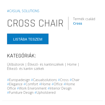
#CASUAL SOLUTIONS
Termék család
CROSS CHAIR
Cross
LISTÁBA TESZEM
KATEGÓRIÁK:
Ülőbútorok | Étkező- és kantinszékek | Home |
Étkező- és kantin székek
#
Europadesign
#
Casualsolutions
#
Cross
#
Chair
#
Elegance
#
Comfort
#
Home
#
Office
#
Home
Office
#
Work Environment
#
Interior Design
#
Furniture Design
#
Upholstered