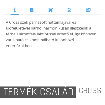
A Cross szék párnázott háttámlájával és
ülőfelületével bárhol harmonikusan illeszkedik a
térbe. Háromféle lábtípussal érhető el, így könnyen
variálható és kombinálható különböző
enteriőrökben.
TERMÉK CSALÁD
CROSS