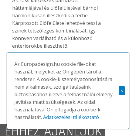
A Cross karosszék párnázott
háttámlájával és ülőfelületével bárhol
harmonikusan illeszkedik a térbe.
Kárpitozott ülőfelülete lehetővé teszi a
színek tetszőleges kombinálását, így
könnyen variálható és a különböző
enteriőrökbe illeszthető.
Háromféle...
Az Europadesign.hu cookie file-okat
használ, melyeket az Ön gépén tárol a
rendszer. A cookie-k személyazonosítására
MEGNÉZEM
nem alkalmasak, szolgáltatásaink
×
biztosításához illetve a felhasználói élmény
javítása miatt szükségesek. Az oldal
használatával Ön elfogadja a cookie-k
használatát.
Adatkezelési tájékoztató
EHHEZ AJÁNLJUK