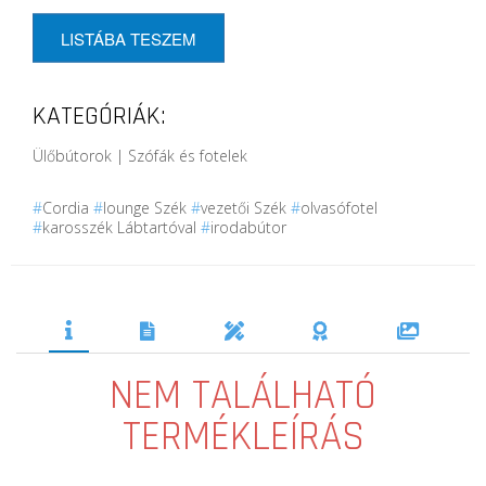
LISTÁBA TESZEM
KATEGÓRIÁK:
Ülőbútorok | Szófák és fotelek
#
Cordia
#
lounge Szék
#
vezetői Szék
#
olvasófotel
#
karosszék Lábtartóval
#
irodabútor
NEM TALÁLHATÓ
TERMÉKLEÍRÁS