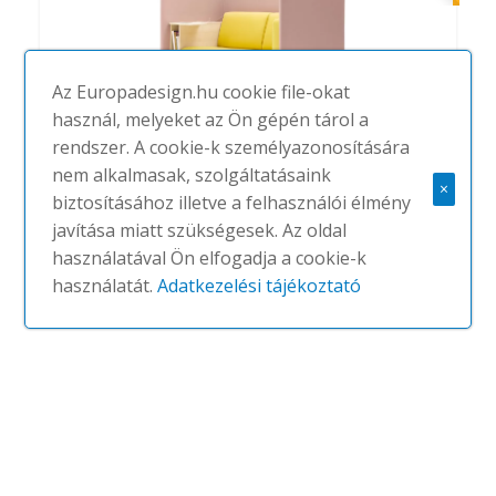
Az Europadesign.hu cookie file-okat
használ, melyeket az Ön gépén tárol a
rendszer. A cookie-k személyazonosítására
nem alkalmasak, szolgáltatásaink
×
biztosításához illetve a felhasználói élmény
Floater kanapé - BEMUTATÓTERMI
javítása miatt szükségesek. Az oldal
darab
használatával Ön elfogadja a cookie-k
#
COR
3,117,976-3,117,976 FT.
használatát.
Adatkezelési tájékoztató