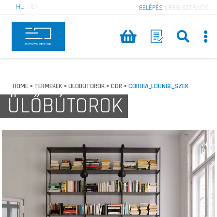
HU
|
EN
BELÉPÉS
|
REGISZTRÁCIÓ
HOME
TERMEKEK
ULOBUTOROK
COR
CORDIA_LOUNGE_SZEK
>
>
>
>
ÜLŐBÚTOROK