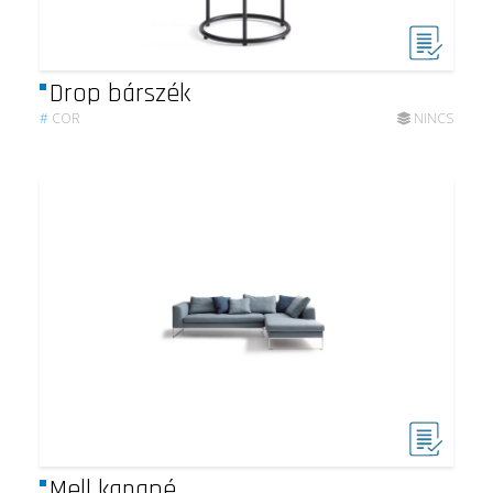
Drop bárszék
#
COR
NINCS
Mell kanapé