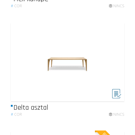
#
COR
NINCS
Delta asztal
#
COR
NINCS