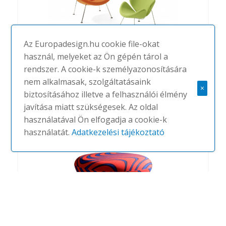
Az Europadesign.hu cookie file-okat
használ, melyeket az Ön gépén tárol a
rendszer. A cookie-k személyazonosítására
nem alkalmasak, szolgáltatásaink
Orange Slice Junior
×
biztosításához illetve a felhasználói élmény
#
ARTIFORT
NINCS
javítása miatt szükségesek. Az oldal
használatával Ön elfogadja a cookie-k
használatát.
Adatkezelési tájékoztató