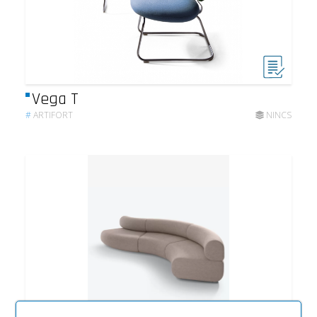
Vega T
#
ARTIFORT
NINCS