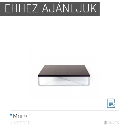
EHHEZ AJÁNLJUK
Mare T
#
ARTIFORT
NINCS